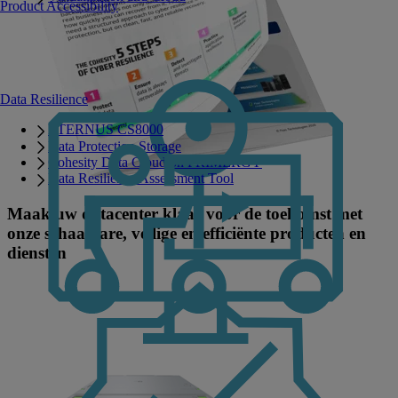
Product Accessibility
Data Resilience
ETERNUS CS8000
Data Protection Storage
Cohesity Data Cloud on PRIMERGY
Data Resilience Assessment Tool
Maak uw datacenter klaar voor de toekomst met
onze schaalbare, veilige en efficiënte producten en
diensten