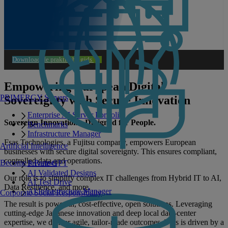
Download de praktische gids
Empowering European Digital
PRIMERGY Servers
Sovereignty with Secure Innovation
Enterprise AI Server Portfolio
Sovereign Innovations. Designed for People.
Benchmarks
Infrastructure Manager
Fsas Technologies, a Fujitsu company, empowers European
Artificial Intelligence
businesses with secure digital sovereignty. This ensures compliant,
controlled data and operations.
Become a Partner
Private GPT
AI Validated Designs
Our role is to simplify complex IT challenges from Hybrid IT to AI,
AI Test Drive
Data Resilience, and more.
AI Infrastructure Manager
Corporate Social Responsibility
The result is powerful, cost‑effective, open solutions. Leveraging
cutting‑edge Japanese innovation and deep local data‑center
expertise, we deliver agile, tailor‑made outcomes. This is driven by a