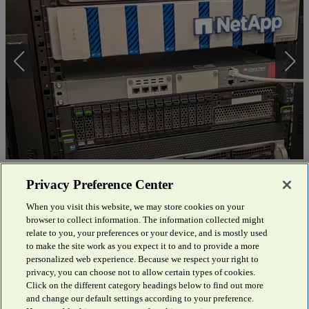
Mühldorf District Office
Privacy Preference Center
When you visit this website, we may store cookies on your
Supported by Fsas Technologies and NetApp, the Mühldorf District
browser to collect information. The information collected might
Office has updated its storage infr...
Discover more
relate to you, your preferences or your device, and is mostly used
to make the site work as you expect it to and to provide a more
personalized web experience. Because we respect your right to
privacy, you can choose not to allow certain types of cookies.
Click on the different category headings below to find out more
and change our default settings according to your preference.