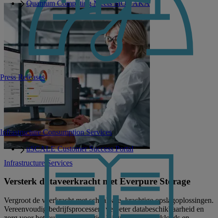
Quantum Computing Meets MONAKA
Press Releases
Infrastructure Consumption Services
uSCALE Customer Success Portal
Infrastructure Services
Versterk dataveerkracht met Everpure Storage
Vergroot de veerkracht met schaalbare, krachtige opslagoplossingen.
Vereenvoudig bedrijfsprocessen, verbeter databeschikbaarheid en
zorg voor betrouwbare prestaties bij groeiende workloads en