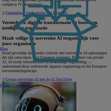
complexe IT-omgevingen.
Optimaliseer jouw opslag met Everpure
Versterk uw digitale transformatie en bouw een
intelligente organisatie
Maak veilige en soevereine AI toegankelijk voor
jouw organisatie
Blog
Houd gevoelige data onder controle met soevereine AI-oplossingen
die zijn ontworpen voor Europese vereisten. Profiteer van private
AI, AI-ready infrastructuur en deskundige begeleiding —
ondersteund door vertrouwde Japanse engineering en het Europese
soevereiniteitsprincipe.
Ervaar soevereine AI met de AI Test Drive
Product Configurator