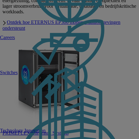
energiezuinig, compact systeem. Ervaar minder complexiteit en
lager stroomverbruik voor virtualisatie, databases en bedrijfskritische
workloads.
Ontdek hoe ETERNUS EP300 moderne dataomgevingen
ondersteunt
Careers
Switches
Technology Innovation
PRIMEFLEX Integrated Systems