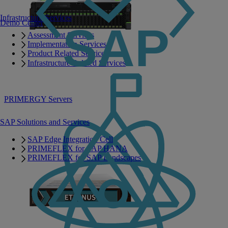
Infrastructure Services
Demo Center
Assessment Services
Implementation Services
Product Related Services
Infrastructure Related Services
PRIMERGY Servers
SAP Solutions and Services
SAP Edge Integration Cell
PRIMEFLEX for SAP HANA
PRIMEFLEX for SAP Landscapes