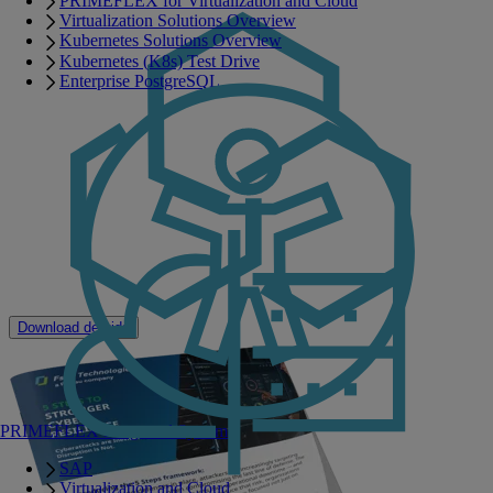
PRIMEFLEX for Virtualization and Cloud
helpen een sterkere strategie voor cyberweerbaarheid op te bouwen
Virtualization Solutions Overview
en de herstelbaarheid van je gehele IT-omgeving te verbeteren.
Kubernetes Solutions Overview
Beoordeel en beperk cyberrisico’s
Kubernetes (K8s) Test Drive
Enterprise PostgreSQL
Bescherm kritieke gegevens
Detecteer bedreigingen sneller
Herstel met zelfvertrouwen
Bouw blijvende veerkracht op.
Ontdek hoe een moderne aanpak van cyberveerkracht, mogelijk
gemaakt door Cohesity DataProtect op PRIMERGY, kan helpen om
downtime te verminderen en het herstelvermogen van je organisatie
na verstoringen te versterken.
Download de gids
PRIMEFLEX Integrated Systems
SAP
Virtualization and Cloud