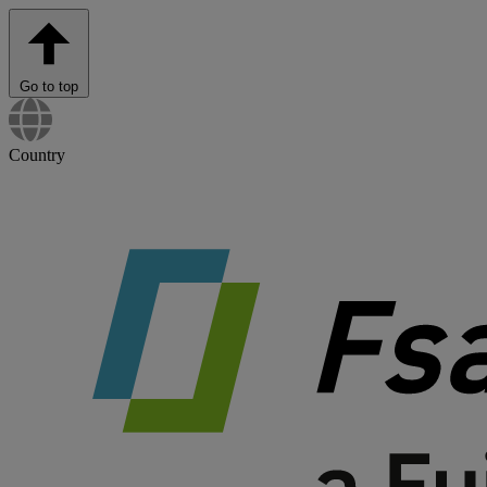
Go to top
Country