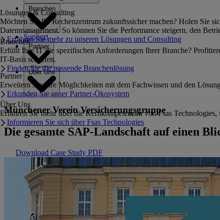
Branchen
Lösungen & Consulting
Möchten Sie Ihr Rechenzentrum zukunftssicher machen? Holen Sie sich 
Datenmanagement. So können Sie die Performance steigern, den Betrie
Support
Erfahren Sie mehr zu unseren Lösungen und Consulting
Branchen
Partner
Erfüllt Ihre IT die spezifischen Anforderungen Ihrer Branche? Profiti
IT-Basis schaffen.
Finden Sie die passende Branchenlösung
Über Uns
Partner
Erweitern Sie Ihre Möglichkeiten mit dem Fachwissen und den Lösun
Erkunden Sie unser Partner-Ökosystem
Über Uns
Münchener Verein Versicherungsgruppe
Erfahren Sie mehr über die Kernkompetenzen von Fsas Technologies, 
Informieren Sie sich über Fsas Technologies
Die gesamte SAP-Landschaft auf einen Bli
Download Case Study PDF