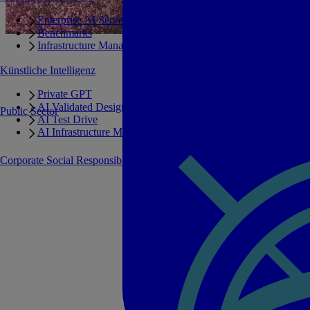
Enterprise AI Server Portfolio
Benchmarks
Infrastructure Manager
Künstliche Intelligenz
Private GPT
AI Validated Designs
Public Sector
AI Test Drive
AI Infrastructure Manager
Corporate Social Responsibility