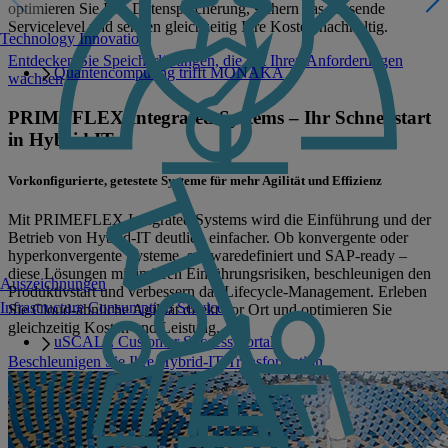
optimieren Sie Ihre Datenspeicherung, sichern das passende
Servicelevel und senken gleichzeitig Ihre Kosten nachhaltig.
Technology Innovation
Entdecken Sie Speicherlösungen, die mit Ihren Anforderungen
Quantencomputing trifft MONAKA
wachsen
PRIMEFLEX Integrated Systems – Ihr Schnellstart
in Hybrid IT
Vorkonfigurierte, getestete Systeme für mehr Agilität und Effizienz
Mit PRIMEFLEX Integrated Systems wird die Einführung und der
Betrieb von Hybrid-IT deutlich einfacher. Ob konvergente oder
hyperkonvergente Systeme, softwaredefiniert und SAP-ready –
diese Lösungen minimieren Einführungsrisiken, beschleunigen den
Auszeichnungen
Produktivstart und verbessern das Lifecycle-Management. Erleben
Infrastructure Consumption Services
Sie Cloud-ähnliche Agilität direkt vor Ort und optimieren Sie
gleichzeitig Kosten und Leistung.
uSCALE Customer Success Portal
Beschleunigen Sie Ihre Hybrid-IT-Transformation