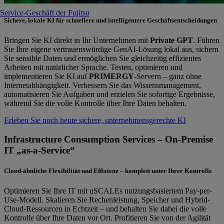
Service-Geschäft der Fujitsu
Sichere, lokale KI für schnellere und intelligentere Geschäftsentscheidungen
Bringen Sie KI direkt in Ihr Unternehmen mit
Private GPT
. Führen
Sie Ihre eigene vertrauenswürdige GenAI-Lösung lokal aus, sichern
Sie sensible Daten und ermöglichen Sie gleichzeitig effizientes
Arbeiten mit natürlicher Sprache. Testen, optimieren und
implementieren Sie KI auf
PRIMERGY
-Servern – ganz ohne
Internetabhängigkeit. Verbessern Sie das Wissensmanagement,
automatisieren Sie Aufgaben und erzielen Sie sofortige Ergebnisse,
während Sie die volle Kontrolle über Ihre Daten behalten.
Erleben Sie noch heute sichere, unternehmensgerechte KI
Infrastructure Consumption Services – On-Premise
IT „as-a-Service“
Cloud-ähnliche Flexibilität und Effizienz – komplett unter Ihrer Kontrolle
Optimieren Sie Ihre IT mit uSCALEs nutzungsbasiertem Pay-per-
Use-Modell. Skalieren Sie Rechenleistung, Speicher und Hybrid-
Cloud-Ressourcen in Echtzeit – und behalten Sie dabei die volle
Kontrolle über Ihre Daten vor Ort. Profitieren Sie von der Agilität