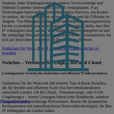
Systeme, hohe Wartungskosten, komplexe Serviceverträge und
fehlende Expertise können Ihr Geschäft verlangsamen. Fsas
Technologies bietet umfassende Infrastruktur-Services, um Kosten
zu senken, die Administration zu vereinfachen und die Effizienz zu
steigern. Von Managed Maintenance und Implementierungsservices
bis hin zu produktbezogenem Support – wir sorgen dafür, dass Ihre
IT reibungslos läuft, nahtlos über Anbieter hinweg integriert ist und
für zukünftige Herausforderungen gerüstet bleibt. Konzentrieren Sie
sich auf Innovation, während wir Ihre IT-Basis betreuen.
Entdecken Sie Wege, Ihre IT effizient und zukunftssicher zu
gestalten
Switches – Vernetzen Sie Edge, Core und Cloud
Leistungsstarke Switches für skalierbare und effiziente IT-Infrastrukturen
Optimieren Sie Ihr Netzwerk mit unseren Top-of-Rack-Switches,
die für flexible und effiziente Scale-Out-Serverinfrastrukturen
entwickelt wurden. Ob für Cloud-, Virtualisierungs- oder SAN-
Umgebungen – unsere Lösungen bieten hohe Bandbreite, nahtlose
Pressemitteilungen
Integration und zuverlässige Performance. Bauen Sie dynamische
Rechenzentren mit zukunftssicheren Netzwerktechnologien, die Ihre
IT reibungslos am Laufen halten.