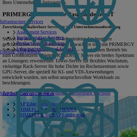
Ihres Unternehmens freizusetzen.
PRIMERGY Server – die Basis moderner IT
Infrastructure Services
Zuverlässige, skalierbare Server für jede Unternehmensanforderung
Assessment Services
Implementation Services
Stellen Sie sicher, dass Ihre IT-Infrastruktur den heutigen
Product Related Services
geschäftlichen Herausforderungen gewachsen ist – mit PRIMERGY
Infrastructure Related Services
Servern. Für jede Unternehmensgröße – vom kleinen Betrieb bis
Digitale Souveränität
zum Großkonzern – bietet PRIMERGY Server ein breites Spektrum
an Lösungen: erweiterbare Tower-Server für flexibles Wachstum,
vielseitige Rack-Server für hohe Dichte im Rechenzentrum sowie
GPU-Server, die speziell für KI- und VDI-Anwendungen
entwickelt wurden, um selbst anspruchsvollste Workloads zu
beschleunigen.
Entdecke Server, die mit deinem Unternehmen wachsen
SAP Solutions and Services
SAP Edge Integration Cell
PRIMEFLEX for SAP HANA
PRIMEFLEX for SAP Landscapes