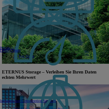
Private GPT
Demo Center
AI Test Drive
ETERNUS Storage – Verleihen Sie Ihren Daten
echten Mehrwert
Infrastructure Consumption Services