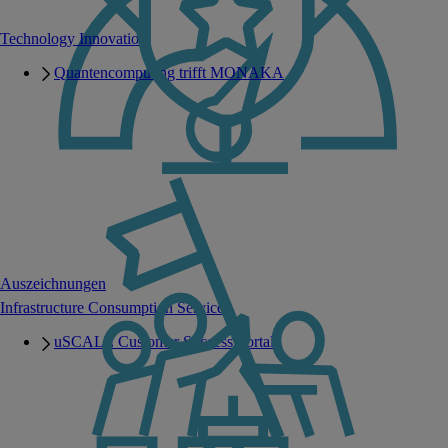
Technology Innovation
Quantencomputing trifft MONAKA
Auszeichnungen
Infrastructure Consumption Services
uSCALE Customer Success Portal