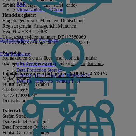
SAP
Sabine Schweiger (Stellv. Vorsitzende)
Virtualization and Cloud
Handelsregister:
Eingetragener Sitz: München, Deutschland
Registergericht: Amtsgericht München
Reg. Nr.: HRB 113308
Umsatzsteuer-Identnummer: DE113580069
Barrierefreiheit von Produkten
WEEE-Registrierungsnummer: DE71700018
Kontakt:
Data Resilience
Kontaktieren Sie uns über unser
Kontaktformular
oder senden Sie uns eine E-Mail an
cic@fujitsu.com
.
ETERNUS CS8000
Data Protection Storage
Inhaltlich verantwortlich gemäß § 18 Abs. 2 MStV:
Cohesity Data Cloud auf PRIMERGY
Melanie Saß
Data Resilience Assessment Tool
Fujitsu Germany GmbH
Gladbecker Straße 7
40472 Düsseldorf
Deutschland
Datenschutz
Stefan Strobel
Datenschutzbeauftragter
Data Protection Officer
Fujitsu Germany GmbH