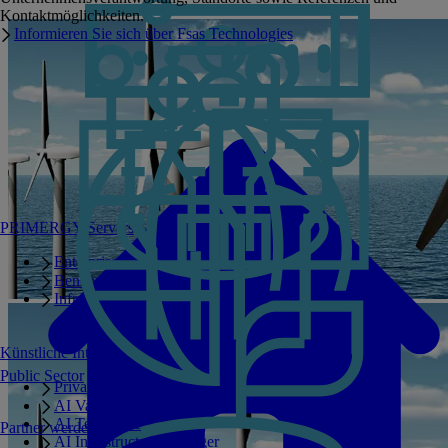
Kontaktmöglichkeiten.
Informieren Sie sich über Fsas Technologies
PRIMERGY Servers
Enterprise AI Server Portfolio
Benchmarks
Infrastructure Manager
Künstliche Intelligenz
Public Sector
Private GPT
AI Validated Designs
AI Test Drive
Partner werden
AI Infrastructure Manager