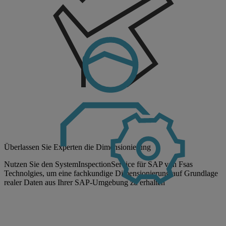
Überlassen Sie Experten die Dimensionierung
Nutzen Sie den SystemInspectionService für SAP von Fsas
Technolgies, um eine fachkundige Dimensionierung auf Grundlage
realer Daten aus Ihrer SAP-Umgebung zu erhalten