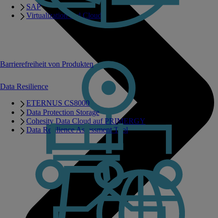
SAP
Virtualization and Cloud
Barrierefreiheit von Produkten
Data Resilience
ETERNUS CS8000
Data Protection Storage
Cohesity Data Cloud auf PRIMERGY
Data Resilience Assessment Tool