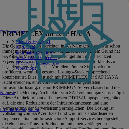
IT-Consulting
PRIMEFLEX for SAP HANA
Cloud & Hybrid IT
Die Generierung von Berichten in SAP-Umgebungen war schon
AI & Data
immer mit langen Wartezeiten verbunden. Aus diesem Grund hat
Information Security
SAP die In-Memory-Technologie eingeführt, um in Echtzeit
Sustainable Datacenter
Erkenntnisse zu ermöglichen und transaktionale Workloads zu
IT Service Management
beschleunigen. Von diesen Vorteilen können Sie jedoch nur
Workshops
profitieren, wenn das gesamte Lösungs-Stack entsprechend
konzipiert ist. Dies lässt sich mit PRIMEFLEX for SAP HANA
leicht erreichen, einer vorab definierten und getesteten
Infrastrukturlösung, die auf PRIMERGY Servern basiert und die
neueste In-Memory-Architektur von SAP voll und ganz ausschöpft.
Karriere
Diese Architektur baut auf neuesten DDR5-Hauptspeichergeräten
auf, die eine Reduzierung der Infrastrukturkosten und eine
Verbesserung der Serverleistung ermöglichen. Die Lösung ist
Produkt-Konfigurator
vollständig von SAP zertifiziert und wird mit standardisierten
Implementation and Infrastructure Support Services bereitgestellt,
die eine kurze Time-to-Production und einen verlängerten
Lebenszyklus gewährleisten. Für größere Konfigurationen können