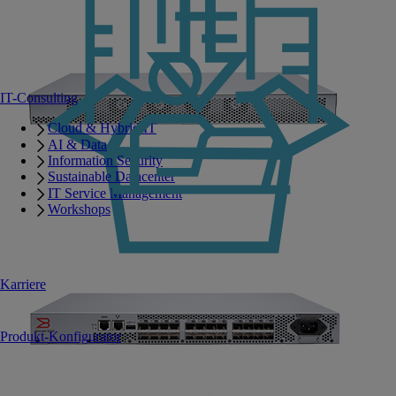
IT-Consulting
Cloud & Hybrid IT
AI & Data
Information Security
Sustainable Datacenter
IT Service Management
Workshops
Karriere
Produkt-Konfigurator