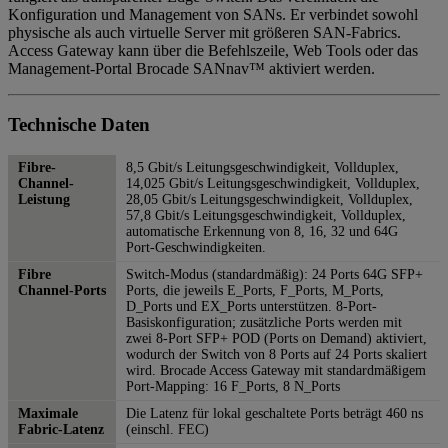
Konfiguration und Management von SANs. Er verbindet sowohl
physische als auch virtuelle Server mit größeren SAN-Fabrics.
Access Gateway kann über die Befehlszeile, Web Tools oder das
Management-Portal Brocade SANnav™ aktiviert werden.
Technische Daten
Fibre-
8,5 Gbit/s Leitungsgeschwindigkeit, Vollduplex,
Channel-
14,025 Gbit/s Leitungsgeschwindigkeit, Vollduplex,
Leistung
28,05 Gbit/s Leitungsgeschwindigkeit, Vollduplex,
57,8 Gbit/s Leitungsgeschwindigkeit, Vollduplex,
automatische Erkennung von 8, 16, 32 und 64G
Port-Geschwindigkeiten.
Fibre
Switch-Modus (standardmäßig): 24 Ports 64G SFP+
Channel-Ports
Ports, die jeweils E_Ports, F_Ports, M_Ports,
D_Ports und EX_Ports unterstützen. 8-Port-
Basiskonfiguration; zusätzliche Ports werden mit
zwei 8-Port SFP+ POD (Ports on Demand) aktiviert,
wodurch der Switch von 8 Ports auf 24 Ports skaliert
wird. Brocade Access Gateway mit standardmäßigem
Port-Mapping: 16 F_Ports, 8 N_Ports
Maximale
Die Latenz für lokal geschaltete Ports beträgt 460 ns
Fabric-Latenz
(einschl. FEC)