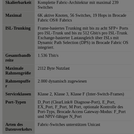
Skalierbarkeit
Komplette Fabric-Architektur mit maximal 239
Switches
Maximal
6K aktive Knoten, 56 Switches, 19 Hops in Brocade
Fabric OS® Fabrics
ISL-Trunking
Frame-basiertes Trunking mit bis zu acht SFP+ Ports
pro ISL-Trunk und bis zu 512 Gbit/s pro ISL-Trunk.
Exchange-basierter Lastausgleich über ISLs mit
Dynamic Path Selection (DPS) in Brocade Fabric OS
integriert.
Gesamtbandb
1.536 Tbit/s
reite
Maximale
2112 Byte Nutzlast
Rahmengröße
Rahmenpuffe
2.000 dynamisch zugewiesen
r
Serviceklassen
Klasse 2, Klasse 3, Klasse F (Inter-Switch-Frames)
Port-Typen
D_Port (ClearLink® Diagnose-Port), E_Port,
EX_Port, F_Port, M Port, optionale Kontrolle des
Port-Typs, Brocade Access Gateway-Modus: F_Port
und NPIV-fähiger N_Port
Arten des
Fabric-Switches unterstützen Unicast
Datenverkehrs