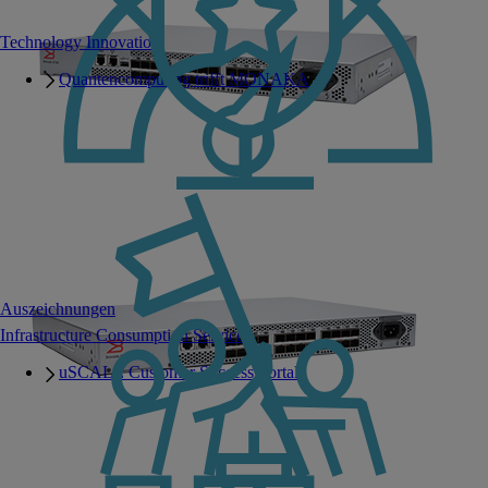
Technology Innovation
Quantencomputing trifft MONAKA
Auszeichnungen
Infrastructure Consumption Services
uSCALE Customer Success Portal