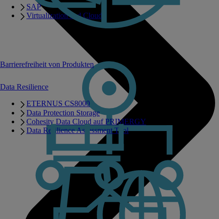
SAP
Virtualization and Cloud
Barrierefreiheit von Produkten
Data Resilience
ETERNUS CS8000
Data Protection Storage
Cohesity Data Cloud auf PRIMERGY
Data Resilience Assessment Tool