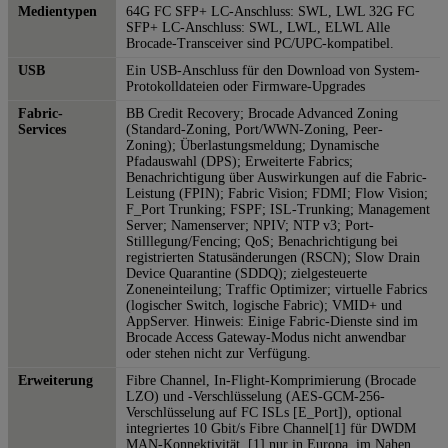
Medientypen
64G FC SFP+ LC-Anschluss: SWL, LWL 32G FC
SFP+ LC-Anschluss: SWL, LWL, ELWL Alle
Brocade-Transceiver sind PC/UPC-kompatibel.
USB
Ein USB-Anschluss für den Download von System-
Protokolldateien oder Firmware-Upgrades
Fabric-
BB Credit Recovery; Brocade Advanced Zoning
Services
(Standard-Zoning, Port/WWN-Zoning, Peer-
Zoning); Überlastungsmeldung; Dynamische
Pfadauswahl (DPS); Erweiterte Fabrics;
Benachrichtigung über Auswirkungen auf die Fabric-
Leistung (FPIN); Fabric Vision; FDMI; Flow Vision;
F_Port Trunking; FSPF; ISL-Trunking; Management
Server; Namenserver; NPIV; NTP v3; Port-
Stilllegung/Fencing; QoS; Benachrichtigung bei
registrierten Statusänderungen (RSCN); Slow Drain
Device Quarantine (SDDQ); zielgesteuerte
Zoneneinteilung; Traffic Optimizer; virtuelle Fabrics
(logischer Switch, logische Fabric); VMID+ und
AppServer. Hinweis: Einige Fabric-Dienste sind im
Brocade Access Gateway-Modus nicht anwendbar
oder stehen nicht zur Verfügung.
Erweiterung
Fibre Channel, In-Flight-Komprimierung (Brocade
LZO) und -Verschlüsselung (AES-GCM-256-
Verschlüsselung auf FC ISLs [E_Port]), optional
integriertes 10 Gbit/s Fibre Channel[1] für DWDM
MAN-Konnektivität. [1] nur in Europa, im Nahen