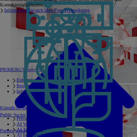
Kontaktmöglichkeiten.
Informieren Sie sich über Fsas Technologies
PRIMERGY Servers
Enterprise AI Server Portfolio
Benchmarks
Infrastructure Manager
Künstliche Intelligenz
Public Sector
Private GPT
AI Validated Designs
AI Test Drive
Partner werden
AI Infrastructure Manager