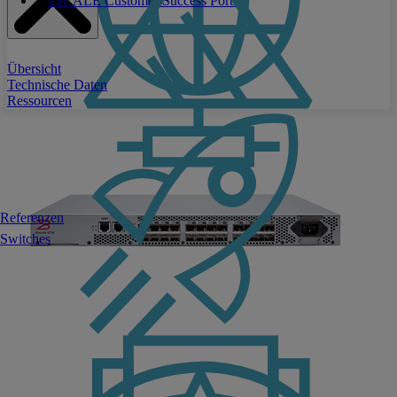
uSCALE Customer Success Portal
Übersicht
Technische Daten
Ressourcen
Referenzen
Switches