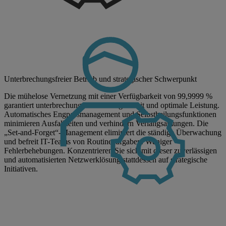
Unterbrechungsfreier Betrieb und strategischer Schwerpunkt
Die mühelose Vernetzung mit einer Verfügbarkeit von 99,9999 %
garantiert unterbrechungsfreie Verfügbarkeit und optimale Leistung.
Automatisches Engpassmanagement und Selbstheilungsfunktionen
minimieren Ausfallzeiten und verhindern Verlangsamungen. Die
„Set-and-Forget“-Management eliminiert die ständige Überwachung
und befreit IT-Teams von Routineaufgaben. Weniger
Fehlerbehebungen. Konzentrieren Sie sich mit dieser zuverlässigen
und automatisierten Netzwerklösung stattdessen auf strategische
Initiativen.