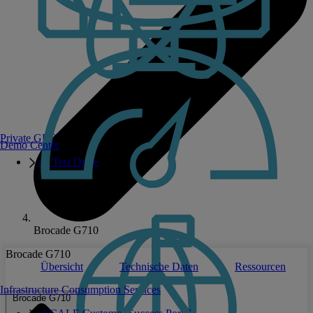
Private GPT
Demo Center
AI Test Drive
Brocade G710
Brocade G710
Übersicht
Technische Daten
Ressourcen
Infrastructure Consumption Services
Brocade G710