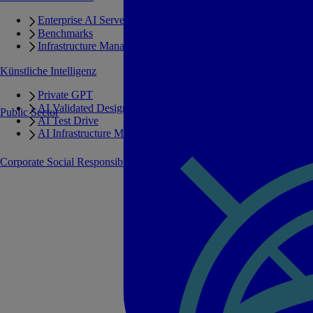
Enterprise AI Server Portfolio
Benchmarks
Infrastructure Manager
Künstliche Intelligenz
Private GPT
AI Validated Designs
Public Sector
AI Test Drive
AI Infrastructure Manager
Corporate Social Responsibility