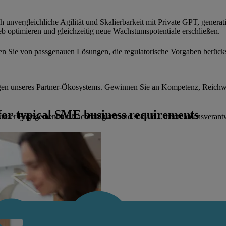
unvergleichliche Agilität und Skalierbarkeit mit Private GPT, generat
b optimieren und gleichzeitig neue Wachstumspotentiale erschließen.
eren Sie von passgenauen Lösungen, die regulatorische Vorgaben berück
gen unseres Partner-Ökosystems. Gewinnen Sie an Kompetenz, Reichwe
for typical SME business requirements
unser Engagement für Nachhaltigkeit und soziale Unternehmensverant