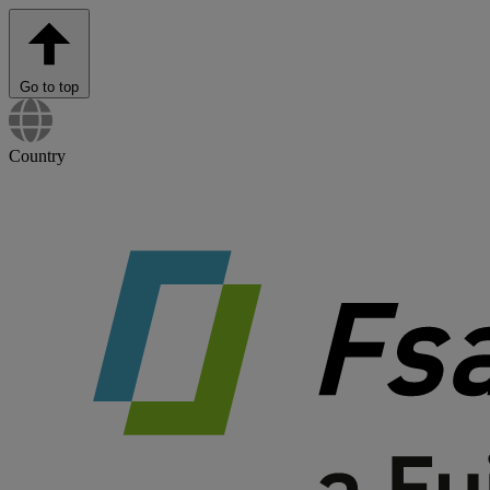
Go to top
Country