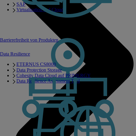
SAP
Virtualization and Cloud
Barrierefreiheit von Produkten
Data Resilience
ETERNUS CS8000
Data Protection Storage
Cohesity Data Cloud auf PRIMERGY
Data Resilience Assessment Tool