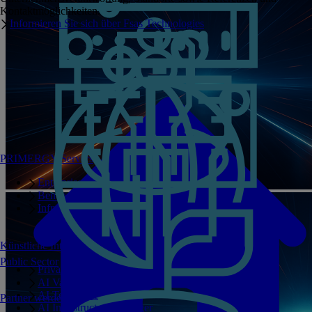
Kontaktmöglichkeiten.
Informieren Sie sich über Fsas Technologies
PRIMERGY Servers
Enterprise AI Server Portfolio
Benchmarks
Infrastructure Manager
Künstliche Intelligenz
Public Sector
Private GPT
AI Validated Designs
AI Test Drive
Partner werden
AI Infrastructure Manager