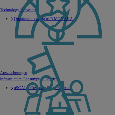
Technology Innovation
Quantencomputing trifft MONAKA
Auszeichnungen
Infrastructure Consumption Services
uSCALE Customer Success Portal