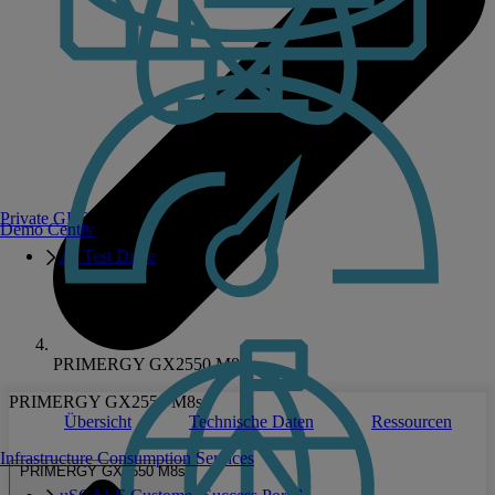
Private GPT
Demo Center
AI Test Drive
PRIMERGY GX2550 M8s
PRIMERGY GX2550 M8s
Übersicht
Technische Daten
Ressourcen
Infrastructure Consumption Services
PRIMERGY GX2550 M8s