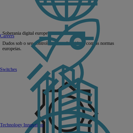
Soberania digital europeia
Careers
Dados sob o seu controlo, em conformidade com as normas
europeias.
Switches
Technology Innovation