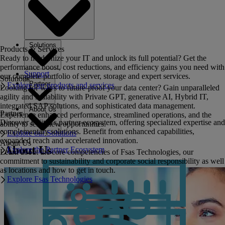
Solutions
Products & Services
Ready to modernize your IT and unlock its full potential? Get the
performance boost, cost reductions, and efficiency gains you need with
Support
our complete portfolio of server, storage and expert services.
Solutions
Partner
Explore our products and services
Looking for ways to future-proof your data center? Gain unparalleled
agility and scalability with Private GPT, generative AI, Hybrid IT,
integrated SAP solutions, and sophisticated data management.
About Us
Partner
Experience enhanced performance, streamlined operations, and the
Discover Fujitsu's partner ecosystem, offering specialized expertise and
ability to seize new opportunities.
complementary solutions. Benefit from enhanced capabilities,
Explore our Solutions
expanded reach and accelerated innovation.
About Us
About Us
Explore the Partner Ecosystem
Learn about the core competencies of Fsas Technologies, our
commitment to sustainability and corporate social responsibility as well
as locations and how to get in touch.
Explore Fsas Technologies