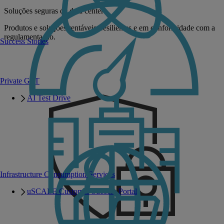
Soluções seguras de data center
Produtos e soluções rentáveis, resilientes e em conformidade com a
regulamentação.
Success Stories
Private GPT
AI Test Drive
Infrastructure Consumption Services
uSCALE Customer Success Portal