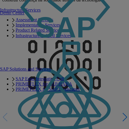
Infrastructure Services
Demo Center
Assessment Services
Implementation Services
Product Related Services
Infrastructure Related Services
SAP Solutions and Services
SAP Edge Integration Cell
PRIMEFLEX for SAP HANA
PRIMEFLEX for SAP Landscapes