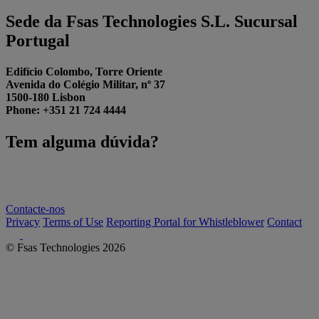
Sede da Fsas Technologies S.L. Sucursal
Portugal
Edifício Colombo, Torre Oriente
Avenida do Colégio Militar, nº 37
1500-180 Lisbon
Phone: +351 21 724 4444
Tem alguma dúvida?
Pode entrar em contacto com os nossos especialistas por e‑mail ou
telefone. Teremos todo o gosto em aconselhá‑lo.
Contacte‑nos
Privacy
Terms of Use
Reporting Portal for Whistleblower
Contact
© Fsas Technologies 2026