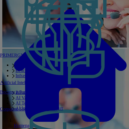
PRIMERGY Servers
Enterprise AI Server Portfolio
Benchmarks
Infrastructure Manager
Artificial Intelligence
Become a Partner
Private GPT
AI Validated Designs
AI Test Drive
AI Infrastructure Manager
Corporate Social Responsibility
Homepage