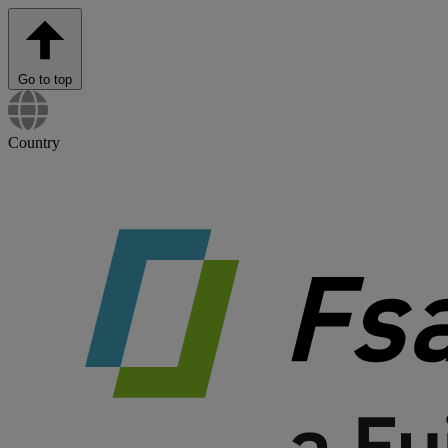
Go to top
Country