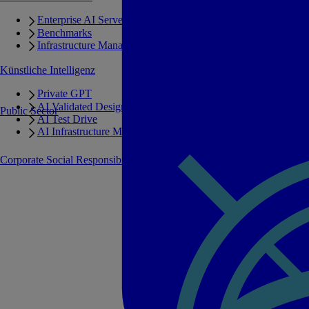
Enterprise AI Server Portfolio
Benchmarks
Infrastructure Manager
Künstliche Intelligenz
Private GPT
AI Validated Designs
Public Sector
AI Test Drive
AI Infrastructure Manager
Corporate Social Responsibility