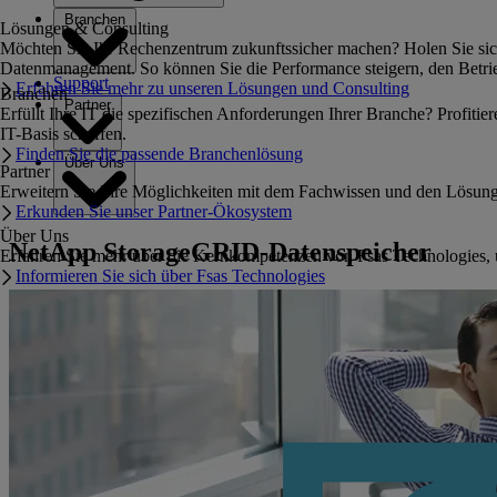
Branchen
Lösungen & Consulting
Möchten Sie Ihr Rechenzentrum zukunftssicher machen? Holen Sie sich 
Datenmanagement. So können Sie die Performance steigern, den Betrie
Support
Erfahren Sie mehr zu unseren Lösungen und Consulting
Branchen
Partner
Erfüllt Ihre IT die spezifischen Anforderungen Ihrer Branche? Profiti
IT-Basis schaffen.
Finden Sie die passende Branchenlösung
Über Uns
Partner
Erweitern Sie Ihre Möglichkeiten mit dem Fachwissen und den Lösun
Erkunden Sie unser Partner-Ökosystem
Über Uns
NetApp StorageGRID-Datenspeicher
Erfahren Sie mehr über die Kernkompetenzen von Fsas Technologies, 
Informieren Sie sich über Fsas Technologies