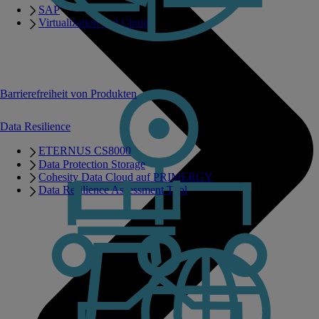
SAP
Virtualization and Cloud
Barrierefreiheit von Produkten
Data Resilience
ETERNUS CS8000
Data Protection Storage
Cohesity Data Cloud auf PRIMERGY
Data Resilience Assessment Tool