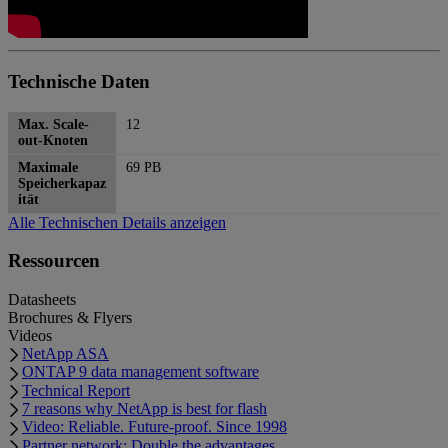
Technische Daten
Max. Scale-
12
out-Knoten
Maximale
69 PB
Speicherkapaz
ität
Alle Technischen Details anzeigen
Ressourcen
Datasheets
Brochures & Flyers
Videos
NetApp ASA
ONTAP 9 data management software
Technical Report
7 reasons why NetApp is best for flash
Video: Reliable. Future-proof. Since 1998
Partner network: Double the advantages