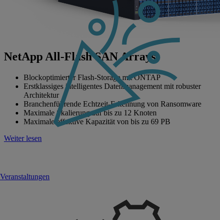
NetApp All-Flash SAN Arrays
Blockoptimierter Flash-Storage mit ONTAP
Erstklassiges intelligentes Datenmanagement mit robuster
Architektur
Branchenführende Echtzeit-Erkennung von Ransomware
Maximale Skalierung auf bis zu 12 Knoten
Maximale effektive Kapazität von bis zu 69 PB
Weiter lesen
Veranstaltungen