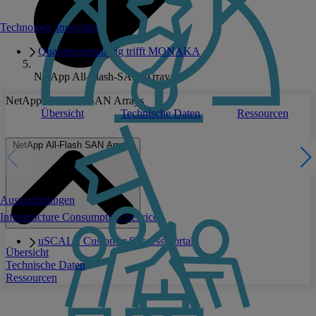
Technology Innovation
Quantencomputing trifft MONAKA
NetApp All-Flash-SAN-Array
NetApp All-Flash SAN Arrays
Übersicht
Technische Daten
Ressourcen
NetApp All-Flash SAN Arrays
Auszeichnungen
Infrastructure Consumption Services
uSCALE Customer Success Portal
Übersicht
Technische Daten
Ressourcen