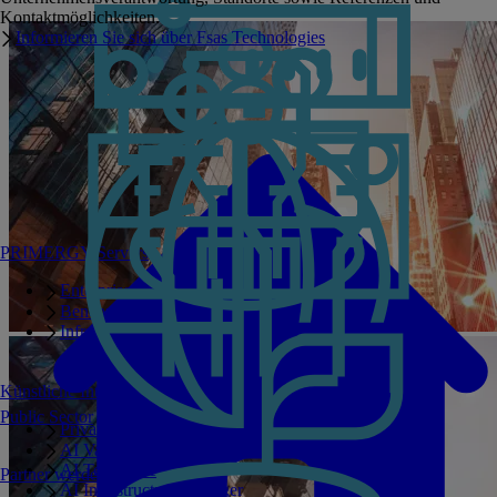
Kontaktmöglichkeiten.
Informieren Sie sich über Fsas Technologies
PRIMERGY Servers
Enterprise AI Server Portfolio
Benchmarks
Infrastructure Manager
Künstliche Intelligenz
Public Sector
Private GPT
AI Validated Designs
AI Test Drive
Partner werden
AI Infrastructure Manager