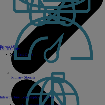
Private GPT
Demo Center
AI Test Drive
Primary Storage
Infrastructure Consumption Services