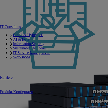
IT-Consulting
Cloud & Hybrid IT
AI & Data
Information Security
Sustainable Datacenter
IT Service Management
Workshops
Karriere
Produkt-Konfigurator