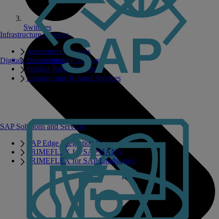
Switches
Infrastructure Services
Assessment Services
Implementation Services
Digitale Souveränität
Product Related Services
Infrastructure Related Services
SAP Solutions and Services
SAP Edge Integration Cell
PRIMEFLEX for SAP HANA
PRIMEFLEX for SAP Landscapes