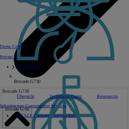
Demo Center
Private GPT
AI Test Drive
Brocade G730
Brocade G730
Übersicht
Technische Daten
Ressourcen
Infrastructure Consumption Services
Brocade G730
uSCALE Customer Success Portal