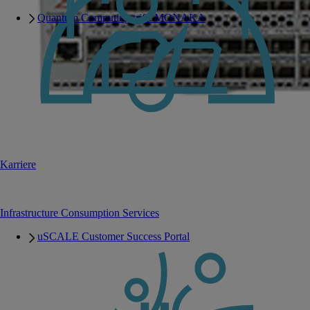
Quantum Computing trifft MONAKA
Karriere
Infrastructure Consumption Services
uSCALE Customer Success Portal