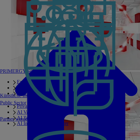
PRIMERGY Servers
Enterprise AI Server Portfolio
Benchmarks
Infrastructure Manager
Künstliche Intelligenz
Public Sector
Private GPT
AI Validated Designs
AI Test Drive
Partner werden
AI Infrastructure Manager