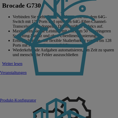
Brocade G730
Verbinden Sie mehr Geräte und bauen Sie mit dem 64G-
Switch mit 128 Ports und optischen 64G-Fibre-Channel-
Transceivern mit doppelter Dichte größere Fabrics auf.
Maximieren Sie die Leistung mit einer um 50 % geringeren
Switching-Latenz und ohne Überdimensionierung.
Ermöglichen Sie eine flexible Skalierbarkeit von 48 bis 128
Ports mit Ports on Demand (POD).
Wiederkehrende Aufgaben automatisieren, um Zeit zu sparen
und menschliche Fehler auszuschließen
Weiter lesen
Veranstaltungen
Produkt-Konfigurator