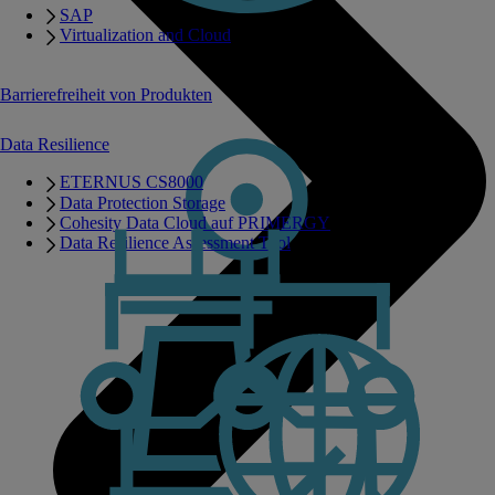
SAP
Virtualization and Cloud
Barrierefreiheit von Produkten
Data Resilience
ETERNUS CS8000
Data Protection Storage
Cohesity Data Cloud auf PRIMERGY
Data Resilience Assessment Tool