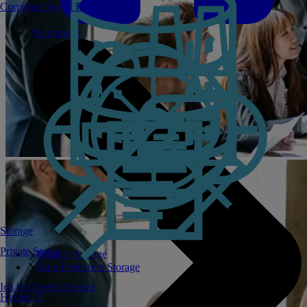
Corporate Social Responsibility
Homepage
Storage
Private Sector
Primary Storage
Data Protection Storage
Ich bin bereits Partner
Hybrid IT