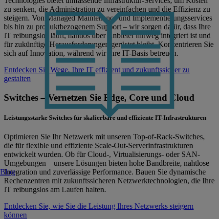
Technologies bietet umfassende Infrastruktur-Services, um Kosten
zu senken, die Administration zu vereinfachen und die Effizienz zu
steigern. Von Managed Maintenance und Implementierungsservices
bis hin zu produktbezogenem Support – wir sorgen dafür, dass Ihre
IT reibungslos läuft, nahtlos über Anbieter hinweg integriert ist und
für zukünftige Herausforderungen gerüstet bleibt. Konzentrieren Sie
sich auf Innovation, während wir Ihre IT-Basis betreuen.
Entdecken Sie Wege, Ihre IT effizient und zukunftssicher zu
gestalten
Switches – Vernetzen Sie Edge, Core und Cloud
Leistungsstarke Switches für skalierbare und effiziente IT-Infrastrukturen
Optimieren Sie Ihr Netzwerk mit unseren Top-of-Rack-Switches,
die für flexible und effiziente Scale-Out-Serverinfrastrukturen
entwickelt wurden. Ob für Cloud-, Virtualisierungs- oder SAN-
Umgebungen – unsere Lösungen bieten hohe Bandbreite, nahtlose
Integration und zuverlässige Performance. Bauen Sie dynamische
Blog
Rechenzentren mit zukunftssicheren Netzwerktechnologien, die Ihre
IT reibungslos am Laufen halten.
Entdecken Sie, wie Sie die Leistung Ihres Netzwerks steigern
können