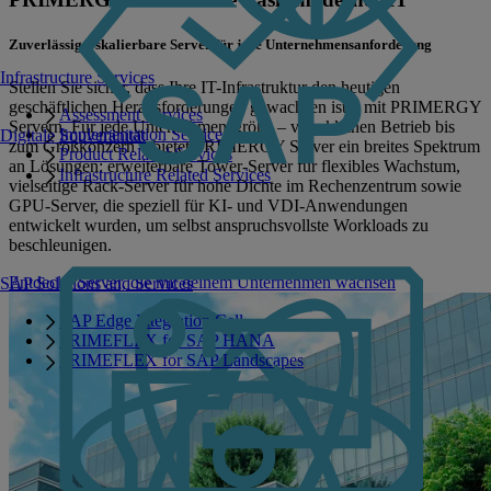
Zuverlässige, skalierbare Server für jede Unternehmensanforderung
Infrastructure Services
Stellen Sie sicher, dass Ihre IT-Infrastruktur den heutigen
geschäftlichen Herausforderungen gewachsen ist – mit PRIMERGY
Assessment Services
Servern. Für jede Unternehmensgröße – vom kleinen Betrieb bis
Implementation Services
Digitale Souveränität
zum Großkonzern – bietet PRIMERGY Server ein breites Spektrum
Product Related Services
an Lösungen: erweiterbare Tower-Server für flexibles Wachstum,
Infrastructure Related Services
vielseitige Rack-Server für hohe Dichte im Rechenzentrum sowie
GPU-Server, die speziell für KI- und VDI-Anwendungen
entwickelt wurden, um selbst anspruchsvollste Workloads zu
beschleunigen.
Entdecke Server, die mit deinem Unternehmen wachsen
SAP Solutions and Services
SAP Edge Integration Cell
PRIMEFLEX for SAP HANA
PRIMEFLEX for SAP Landscapes