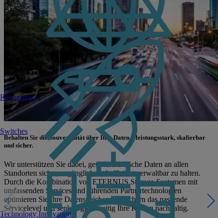
Referenzen
Switches
Behalten Sie die Souveränität über Ihre Daten – leistungsstark, skalierbar
und sicher.
Wir unterstützen Sie dabei, geschäftskritische Daten an allen
Standorten sicher, zugänglich und effizient verwaltbar zu halten.
Durch die Kombination von ETERNUS Storage-Systemen mit
umfassenden Services und führenden Partnertechnologien
optimieren Sie Ihre Datenspeicherung, sichern das passende
Servicelevel und senken gleichzeitig Ihre Kosten nachhaltig.
Technology Innovation