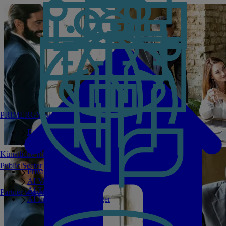
PRIMERGY Servers
Enterprise AI Server Portfolio
Benchmarks
Infrastructure Manager
Künstliche Intelligenz
Public Sector
Private GPT
AI Validated Designs
AI Test Drive
Partner werden
AI Infrastructure Manager