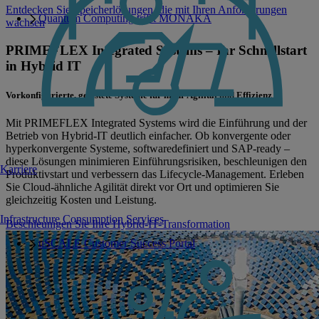
Entdecken Sie Speicherlösungen, die mit Ihren Anforderungen
Quantum Computing trifft MONAKA
wachsen
PRIMEFLEX Integrated Systems – Ihr Schnellstart
in Hybrid IT
Vorkonfigurierte, getestete Systeme für mehr Agilität und Effizienz
Mit PRIMEFLEX Integrated Systems wird die Einführung und der
Betrieb von Hybrid-IT deutlich einfacher. Ob konvergente oder
hyperkonvergente Systeme, softwaredefiniert und SAP-ready –
diese Lösungen minimieren Einführungsrisiken, beschleunigen den
Karriere
Produktivstart und verbessern das Lifecycle-Management. Erleben
Sie Cloud-ähnliche Agilität direkt vor Ort und optimieren Sie
gleichzeitig Kosten und Leistung.
Infrastructure Consumption Services
Beschleunigen Sie Ihre Hybrid-IT-Transformation
uSCALE Customer Success Portal