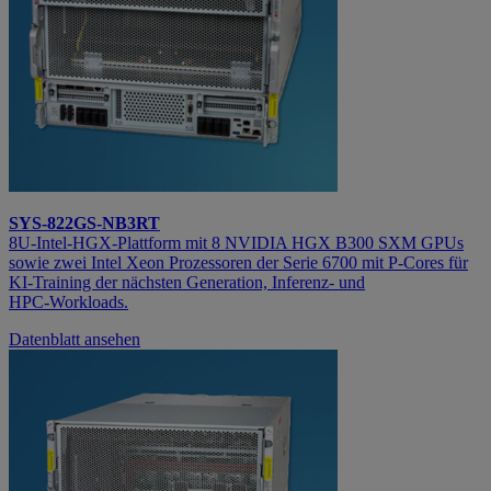
SYS-822GS-NB3RT
8U‑Intel‑HGX‑Plattform mit 8 NVIDIA HGX B300 SXM GPUs
sowie zwei Intel Xeon Prozessoren der Serie 6700 mit P‑Cores für
KI‑Training der nächsten Generation, Inferenz‑ und
HPC‑Workloads.
Datenblatt ansehen