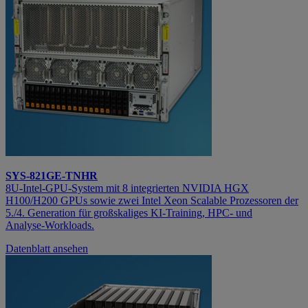
SYS-821GE-TNHR
8U‑Intel‑GPU‑System mit 8 integrierten NVIDIA HGX
H100/H200 GPUs sowie zwei Intel Xeon Scalable Prozessoren der
5./4. Generation für großskaliges KI‑Training, HPC‑ und
Analyse‑Workloads.
Datenblatt ansehen