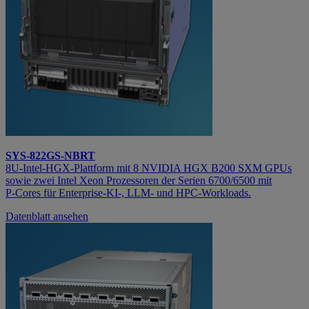
SYS-822GS-NBRT
8U‑Intel‑HGX‑Plattform mit 8 NVIDIA HGX B200 SXM GPUs
sowie zwei Intel Xeon Prozessoren der Serien 6700/6500 mit
P‑Cores für Enterprise‑KI‑, LLM‑ und HPC‑Workloads.
Datenblatt ansehen