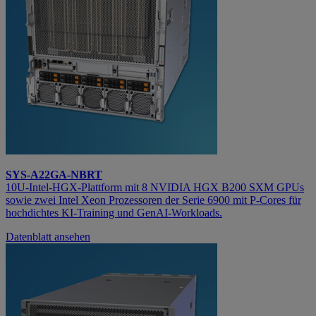
SYS-A22GA-NBRT
10U‑Intel‑HGX‑Plattform mit 8 NVIDIA HGX B200 SXM GPUs
sowie zwei Intel Xeon Prozessoren der Serie 6900 mit P‑Cores für
hochdichtes KI‑Training und GenAI‑Workloads.
Datenblatt ansehen