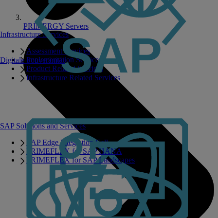
PRIMERGY Servers
Infrastructure Services
Assessment Services
Implementation Services
Digitale Souveränität
Product Related Services
Infrastructure Related Services
SAP Solutions and Services
SAP Edge Integration Cell
PRIMEFLEX for SAP HANA
PRIMEFLEX for SAP Landscapes