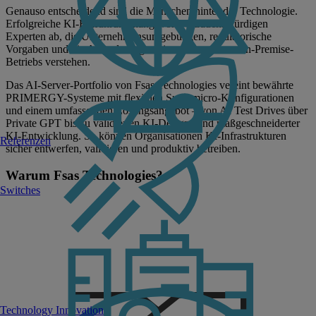
Genauso entscheidend sind die Menschen hinter der Technologie.
Erfolgreiche KI-Einführung hängt von vertrauenswürdigen
Experten ab, die Unternehmensumgebungen, regulatorische
Vorgaben und die Anforderungen eines souveränen On-Premise-
Betriebs verstehen.
Das AI-Server-Portfolio von Fsas Technologies vereint bewährte
PRIMERGY-Systeme mit flexiblen Supermicro-Konfigurationen
und einem umfassenden Lösungsangebot – von AI Test Drives über
Private GPT bis zu validierten KI-Designs und maßgeschneiderter
KI-Entwicklung. So können Organisationen KI-Infrastrukturen
Referenzen
sicher entwerfen, validieren und produktiv betreiben.
Warum Fsas Technologies?
Switches
Technology Innovation