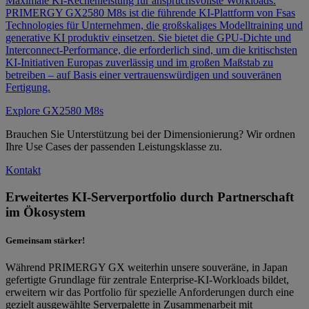
Maximale KI‑Rechenleistung für anspruchsvollste Workloads.
PRIMERGY GX2580 M8s ist die führende KI‑Plattform von Fsas
Technologies für Unternehmen, die großskaliges Modelltraining und
generative KI produktiv einsetzen. Sie bietet die GPU‑Dichte und
Interconnect‑Performance, die erforderlich sind, um die kritischsten
KI‑Initiativen Europas zuverlässig und im großen Maßstab zu
betreiben – auf Basis einer vertrauenswürdigen und souveränen
Fertigung.
Explore GX2580 M8s
Brauchen Sie Unterstützung bei der Dimensionierung? Wir ordnen
Ihre Use Cases der passenden Leistungsklasse zu.
Kontakt
Erweitertes KI‑Serverportfolio durch Partnerschaft
im Ökosystem
Gemeinsam stärker!
Während PRIMERGY GX weiterhin unsere souveräne, in Japan
gefertigte Grundlage für zentrale Enterprise‑KI‑Workloads bildet,
erweitern wir das Portfolio für spezielle Anforderungen durch eine
gezielt ausgewählte Serverpalette in Zusammenarbeit mit