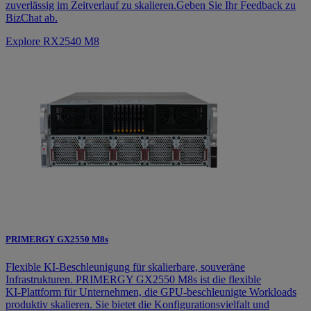
zuverlässig im Zeitverlauf zu skalieren.Geben Sie Ihr Feedback zu
BizChat ab.
Explore RX2540 M8
PRIMERGY GX2550 M8s
Flexible KI‑Beschleunigung für skalierbare, souveräne
Infrastrukturen. PRIMERGY GX2550 M8s ist die flexible
KI‑Plattform für Unternehmen, die GPU‑beschleunigte Workloads
produktiv skalieren. Sie bietet die Konfigurationsvielfalt und