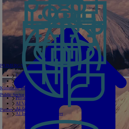
PRIMERGY Servers
Enterprise AI Server Portfolio
Benchmarks
Infrastructure Manager
Künstliche Intelligenz
Public Sector
Private GPT
AI Validated Designs
AI Test Drive
Partner werden
AI Infrastructure Manager