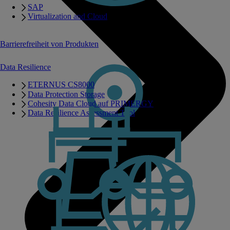
SAP
Virtualization and Cloud
Barrierefreiheit von Produkten
Data Resilience
ETERNUS CS8000
Data Protection Storage
Cohesity Data Cloud auf PRIMERGY
Data Resilience Assessment Tool