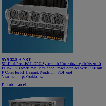
SYS-522GA-NRT
5U‑Dual‑Root‑PCIe‑GPU‑System mit Unterstützung für bis zu 10
PCIe‑GPUs sowie zwei Intel Xeon Prozessoren der Serie 6900 mit
P‑Cores für KI‑Training, Rendering, VDI‑ und
Visualisierungs‑Workloads.
Datenblatt ansehen