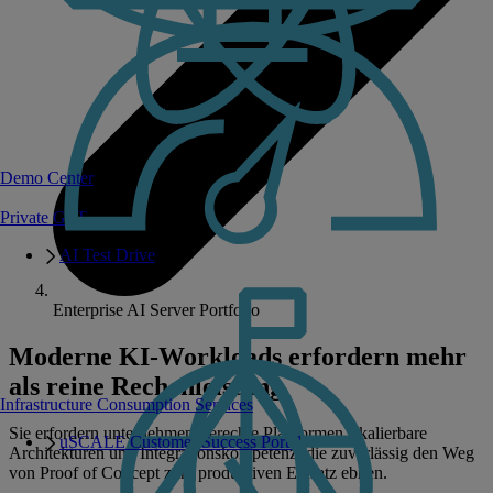
Demo Center
Private GPT
AI Test Drive
Enterprise AI Server Portfolio
Moderne KI-Workloads erfordern mehr
als reine Rechenleistung
Infrastructure Consumption Services
Sie erfordern unternehmensgerechte Plattformen, skalierbare
uSCALE Customer Success Portal
Architekturen und Integrationskompetenz, die zuverlässig den Weg
von Proof of Concept zum produktiven Einsatz ebnen.