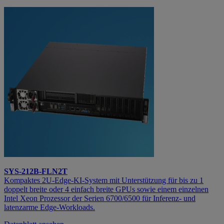
SYS-212B-FLN2T
Kompaktes 2U‑Edge‑KI‑System mit Unterstützung für bis zu 1
doppelt breite oder 4 einfach breite GPUs sowie einem einzelnen
Intel Xeon Prozessor der Serien 6700/6500 für Inferenz‑ und
latenzarme Edge‑Workloads.