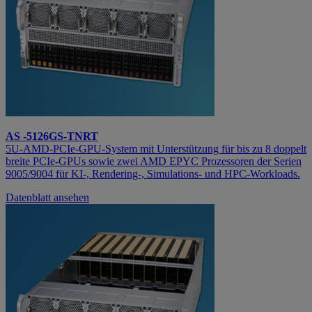
AS -5126GS-TNRT
5U‑AMD‑PCIe‑GPU‑System mit Unterstützung für bis zu 8 doppelt
breite PCIe‑GPUs sowie zwei AMD EPYC Prozessoren der Serien
9005/9004 für KI‑, Rendering‑, Simulations‑ und HPC‑Workloads.
Datenblatt ansehen