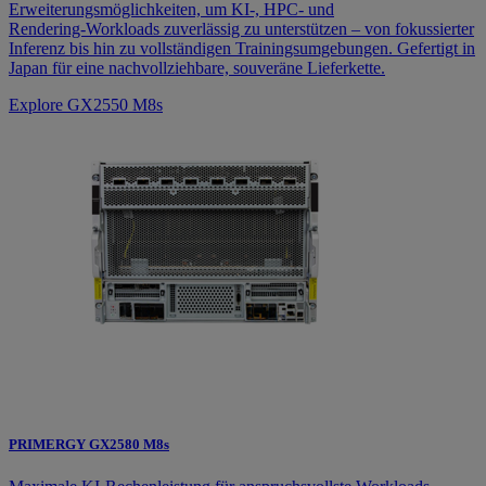
Erweiterungsmöglichkeiten, um KI‑, HPC‑ und
Rendering‑Workloads zuverlässig zu unterstützen – von fokussierter
Inferenz bis hin zu vollständigen Trainingsumgebungen. Gefertigt in
Japan für eine nachvollziehbare, souveräne Lieferkette.
Explore GX2550 M8s
PRIMERGY GX2580 M8s