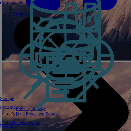
Corporate Social Responsibility
Homepage
Storage
Private Sector
Primary Storage
Data Protection Storage
Ich bin bereits Partner
Hybrid IT