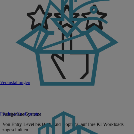
Veranstaltungen
Produkt-Konfigurator
Passgenaue Systeme
Von Entry-Level bis High-End – optimal auf Ihre KI-Workloads
zugeschnitten.