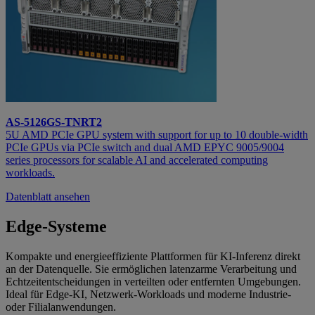
AS-5126GS-TNRT2
5U AMD PCIe GPU system with support for up to 10 double-width
PCIe GPUs via PCIe switch and dual AMD EPYC 9005/9004
series processors for scalable AI and accelerated computing
workloads.
Datenblatt ansehen
Edge-Systeme
Kompakte und energieeffiziente Plattformen für KI-Inferenz direkt
an der Datenquelle. Sie ermöglichen latenzarme Verarbeitung und
Echtzeitentscheidungen in verteilten oder entfernten Umgebungen.
Ideal für Edge-KI, Netzwerk-Workloads und moderne Industrie-
oder Filialanwendungen.