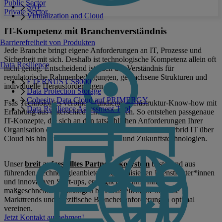
Public Sector
SAP
Private Sector
Virtualization and Cloud
IT-Kompetenz mit Branchenverständnis
Barrierefreiheit von Produkten
Jede Branche bringt eigene Anforderungen an IT, Prozesse und
Sicherheit mit sich. Deshalb ist technologische Kompetenz allein oft
Data Resilience
nicht genug. Entscheidend ist auch das Verständnis für
regulatorische Rahmenbedingungen, gewachsene Strukturen und
ETERNUS CS8000
individuelle Herausforderungen.
Data Protection Storage
Cohesity Data Cloud auf PRIMERGY
Fsas Technologies verbindet fundiertes Infrastruktur-Know-how mit
Data Resilience Assessment Tool
Erfahrung aus unterschiedlichen Märkten. So entstehen passgenaue
IT-Konzepte, die sich an den tatsächlichen Anforderungen Ihrer
Organisation orientieren – von Rechenzentrum und Hybrid IT über
Cloud bis hin zu Infrastrukturservices und Zukunftstechnologien.
Unser
breit aufgestelltes Partner-Ökosystem
bestehend aus
führenden Technologieanbietern, spezialisierten Dienstleister*innen
und innovativen Start-ups, ermöglicht es uns, Ihnen
maßgeschneiderte Lösungen bereitzustellen, die aktuelle
Markttrends und spezifische Branchenanforderungen optimal
vereinen.
Jetzt Kontakt aufnehmen!