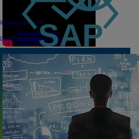
Infrastructure Services
Assessment Services
Implementation Services
Digitale Souveränität
Product Related Services
Infrastructure Related Services
SAP Solutions and Services
SAP Edge Integration Cell
PRIMEFLEX for SAP HANA
PRIMEFLEX for SAP Landscapes