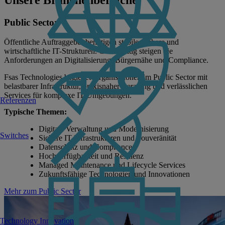
Unsere Branchenbereiche
Public Sector
Öffentliche Auftraggeber benötigen stabile, sichere und
wirtschaftliche IT-Strukturen. Gleichzeitig steigen die
Anforderungen an Digitalisierung, Bürgernähe und Compliance.
Fsas Technologies begleitet Organisationen im Public Sector mit
belastbarer Infrastruktur, praxisnaher Beratung und verlässlichen
Services für komplexe IT-Umgebungen.
Referenzen
Typische Themen:
Digitale Verwaltung und Modernisierung
Switches
Sichere IT-Infrastrukturen und Souveränität
Datenschutz und Compliance
Hochverfügbarkeit und Resilienz
Managed Maintenance und Lifecycle Services
Zukunftsfähige Technologien und Innovationen
Mehr zum Public Sector
Technology Innovation