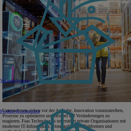
Veranstaltungen
Unternehmen stehen vor der Aufgabe, Innovation voranzutreiben,
Produkt-Konfigurator
Prozesse zu optimieren und flexibel auf Veränderungen zu
reagieren. Fsas Technologies unterstützt private Organisationen mit
moderner IT-Infrastruktur, leistungsfähigen Plattformen und