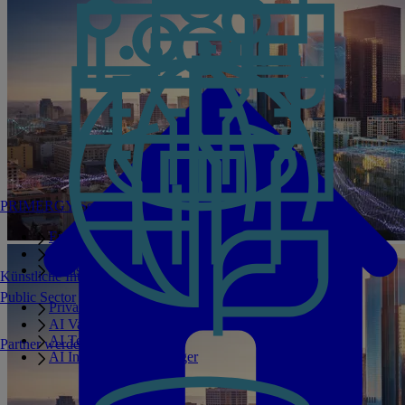
PRIMERGY Servers
Enterprise AI Server Portfolio
Benchmarks
Infrastructure Manager
Künstliche Intelligenz
Public Sector
Private GPT
AI Validated Designs
AI Test Drive
Partner werden
AI Infrastructure Manager