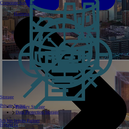
Corporate Social Responsibility
Homepage
Storage
Private Sector
Primary Storage
Data Protection Storage
Ich bin bereits Partner
Hybrid IT