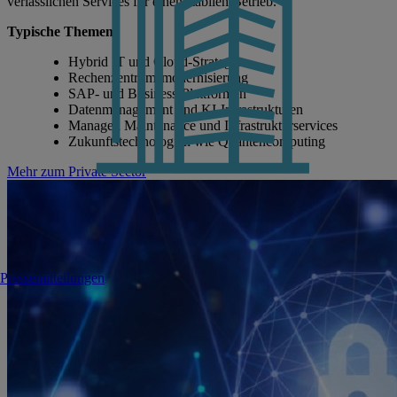
verlässlichen Services für einen stabilen Betrieb.
Typische Themen:
Hybrid IT und Cloud-Strategien
Rechenzentrumsmodernisierung
SAP- und Business-Plattformen
Datenmanagement und KI-Infrastrukturen
Managed Maintenance und Infrastrukturservices
Zukunftstechnologien wie Quantencomputing
Mehr zum Private Sector
Pressemitteilungen