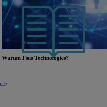
Warum Fsas Technologies?
Sicherheit made in Japan & Germany: Vertrauen durch Exzellenz.
Unser deutsch-japanisches Wertegerüst legt größten Wert auf
Datensicherheit und Integrität. Mit unserer langjährigen Expertise
Blog
und maßgeschneiderten Lösungen schaffen wir die digitale
Grundlage für eine souveräne und zukunftsorientierte Verwaltung –
oder entwickeln bereits bestehende Systeme auf das nächste Level.
Gemeinsam gestalten wir sichere und lebenswerte Räume für
morgen.