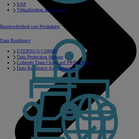
SAP
Virtualization and Cloud
Barrierefreiheit von Produkten
Data Resilience
ETERNUS CS8000
Data Protection Storage
Cohesity Data Cloud auf PRIMERGY
Data Resilience Assessment Tool