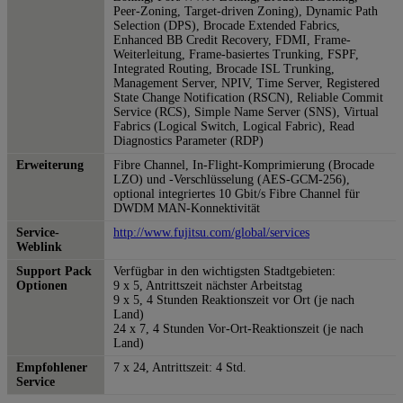
Peer-Zoning, Target-driven Zoning), Dynamic Path
Selection (DPS), Brocade Extended Fabrics,
Enhanced BB Credit Recovery, FDMI, Frame-
Weiterleitung, Frame-basiertes Trunking, FSPF,
Integrated Routing, Brocade ISL Trunking,
Management Server, NPIV, Time Server, Registered
State Change Notification (RSCN), Reliable Commit
Service (RCS), Simple Name Server (SNS), Virtual
Fabrics (Logical Switch, Logical Fabric), Read
Diagnostics Parameter (RDP)
Erweiterung
Fibre Channel, In-Flight-Komprimierung (Brocade
LZO) und -Verschlüsselung (AES-GCM-256),
optional integriertes 10 Gbit/s Fibre Channel für
DWDM MAN-Konnektivität
Service-
http://www.fujitsu.com/global/services
Weblink
Support Pack
Verfügbar in den wichtigsten Stadtgebieten:
Optionen
9 x 5, Antrittszeit nächster Arbeitstag
9 x 5, 4 Stunden Reaktionszeit vor Ort (je nach
Land)
24 x 7, 4 Stunden Vor-Ort-Reaktionszeit (je nach
Land)
Empfohlener
7 x 24, Antrittszeit: 4 Std.
Service