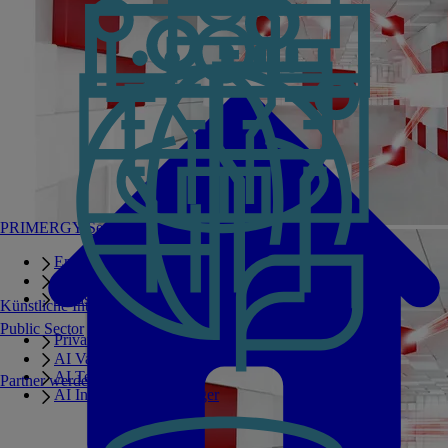
PRIMERGY Servers
Enterprise AI Server Portfolio
Benchmarks
Infrastructure Manager
Künstliche Intelligenz
Public Sector
Private GPT
AI Validated Designs
AI Test Drive
Partner werden
AI Infrastructure Manager