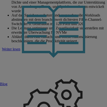
Dichte und einer Managementplattform, die zur Unterstützung
von Anwendungs-, Daten- und Speicherwachstum entwickelt
wurde
Auf das Speicherwachstum und anspruchsvolle Workloads
abstimmen mit dem branchenweit dichtesten Fibre-Channel-
Switch der 6. Generation mit 128 Ports und 32G
Die Leistung optimieren und Zuverlässigkeit sicherstellen mit
erweiterter Überwachung für NVMe
Abläufe durch eine einfache und offene Automatisierung
beschleunigen, die die Produktivität steigert
Weiter lesen
Blog