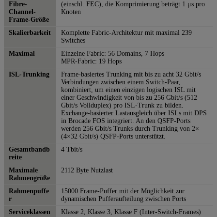
Fibre-
(einschl. FEC), die Komprimierung beträgt 1 μs pro
Channel-
Knoten
Frame-Größe
Skalierbarkeit
Komplette Fabric-Architektur mit maximal 239
Switches
Maximal
Einzelne Fabric: 56 Domains, 7 Hops
MPR-Fabric: 19 Hops
ISL-Trunking
Frame-basiertes Trunking mit bis zu acht 32 Gbit/s
Verbindungen zwischen einem Switch-Paar,
kombiniert, um einen einzigen logischen ISL mit
einer Geschwindigkeit von bis zu 256 Gbit/s (512
Gbit/s Vollduplex) pro ISL-Trunk zu bilden.
Exchange-basierter Lastausgleich über ISLs mit DPS
in Brocade FOS integriert. An den QSFP-Ports
werden 256 Gbit/s Trunks durch Trunking von 2×
(4×32 Gbit/s) QSFP-Ports unterstützt.
Gesamtbandb
4 Tbit/s
reite
Maximale
2112 Byte Nutzlast
Rahmengröße
Rahmenpuffe
15000 Frame-Puffer mit der Möglichkeit zur
r
dynamischen Pufferaufteilung zwischen Ports
Serviceklassen
Klasse 2, Klasse 3, Klasse F (Inter-Switch-Frames)