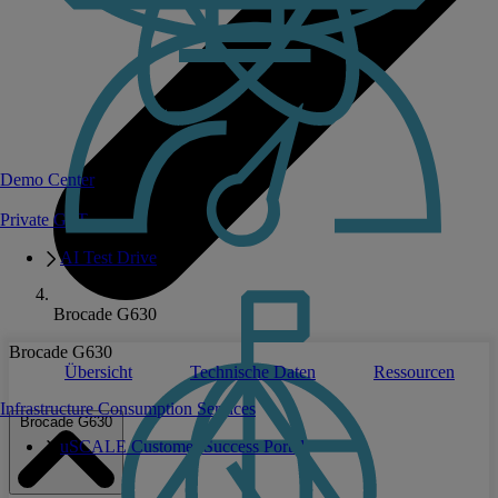
Demo Center
Private GPT
AI Test Drive
Brocade G630
Brocade G630
Übersicht
Technische Daten
Ressourcen
Infrastructure Consumption Services
Brocade G630
uSCALE Customer Success Portal