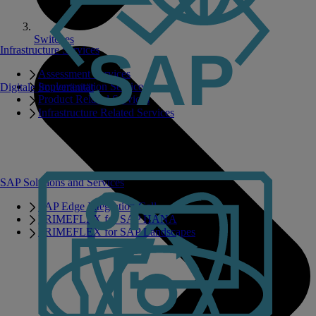
Switches
Infrastructure Services
Assessment Services
Implementation Services
Digitale Souveränität
Product Related Services
Infrastructure Related Services
SAP Solutions and Services
SAP Edge Integration Cell
PRIMEFLEX for SAP HANA
PRIMEFLEX for SAP Landscapes