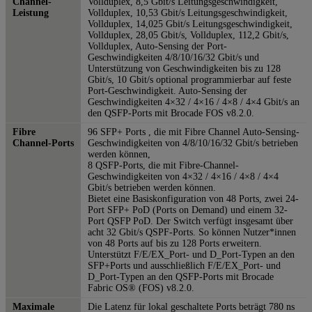
Channel-
Vollduplex, 8,5 Gbit/s Leitungsgeschwindigkeit,
Leistung
Vollduplex, 10,53 Gbit/s Leitungsgeschwindigkeit,
Vollduplex, 14,025 Gbit/s Leitungsgeschwindigkeit,
Vollduplex, 28,05 Gbit/s, Vollduplex, 112,2 Gbit/s,
Vollduplex, Auto-Sensing der Port-
Geschwindigkeiten 4/8/10/16/32 Gbit/s und
Unterstützung von Geschwindigkeiten bis zu 128
Gbit/s, 10 Gbit/s optional programmierbar auf feste
Port-Geschwindigkeit. Auto-Sensing der
Geschwindigkeiten 4×32 / 4×16 / 4×8 / 4×4 Gbit/s an
den QSFP-Ports mit Brocade FOS v8.2.0.
Fibre
96 SFP+ Ports , die mit Fibre Channel Auto-Sensing-
Channel-Ports
Geschwindigkeiten von 4/8/10/16/32 Gbit/s betrieben
werden können,
8 QSFP-Ports, die mit Fibre-Channel-
Geschwindigkeiten von 4×32 / 4×16 / 4×8 / 4×4
Gbit/s betrieben werden können.
Bietet eine Basiskonfiguration von 48 Ports, zwei 24-
Port SFP+ PoD (Ports on Demand) und einem 32-
Port QSFP PoD. Der Switch verfügt insgesamt über
acht 32 Gbit/s QSPF-Ports. So können Nutzer*innen
von 48 Ports auf bis zu 128 Ports erweitern.
Unterstützt F/E/EX_Port- und D_Port-Typen an den
SFP+Ports und ausschließlich F/E/EX_Port- und
D_Port-Typen an den QSFP-Ports mit Brocade
Fabric OS® (FOS) v8.2.0.
Maximale
Die Latenz für lokal geschaltete Ports beträgt 780 ns