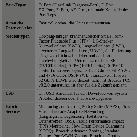
Port-Typen
D_Port (ClearLink Diagnose-Port), E_Port,
EX_Port, F_Port, AE_Port, optionale Kontrolle des
Port-Typs
Arten des
Fabric-Switches, die Unicast unterstützen
Datenverkehrs
Medientypen
Hot-plug-fähiger, branchenüblicher Small Form-
Factor Pluggable Plus (SFP+), LC-Stecker,
Kurzwellenlaser (SWL), Langwellenlaser (LWL),
erweiterter Langwellenlaser (ELWL), die Entfernung
hängt vom Lichtwellenleiter und der Port-
Geschwindigkeit ab. Unterstützt optische SFP+
(32/16/8 Gbit/s), SFP+ (16/8/4 Gbit/s), SFP+ 10
Gbit/s Transceiver, optische 4×32 Gbit/s QSFP SWL-
und 4×16 Gbit/s QSFP SWL-Transceiver. Hinweis:
32 Gbit/s ELWL wird derzeit nicht mit Brocade FOS
v8.2.0 unterstützt, ist aber für die Zukunft geplant.
USB
Ein USB-Anschluss für den Download von System-
Protokolldateien oder Firmware-Upgrades
Fabric-
Monitoring and Alerting Policy Suite (MAPS), Flow
Services
Vision, Brocade Adaptive Networking
(Eingangsratenbegrenzung, Isolation von
Datenströmen, QoS), Fabric Performance Impact
(FPI) Monitoring, Slow Drain Device Quarantine
(SDDQ), Brocade Advanced Zoning (Standard-
Zoning, Port/WWN-Zoning, Broadcast-Zoning,