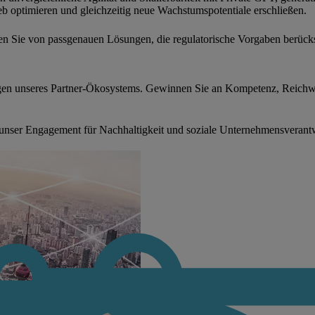
b optimieren und gleichzeitig neue Wachstumspotentiale erschließen.
eren Sie von passgenauen Lösungen, die regulatorische Vorgaben berück
gen unseres Partner-Ökosystems. Gewinnen Sie an Kompetenz, Reichwe
unser Engagement für Nachhaltigkeit und soziale Unternehmensverant