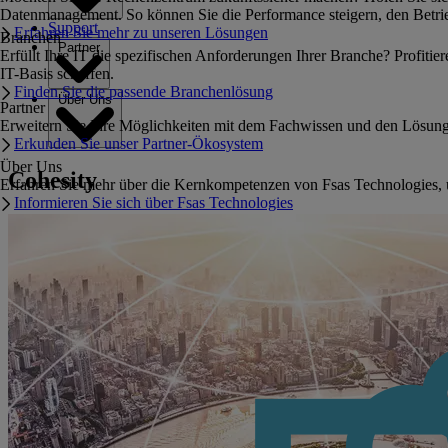
Datenmanagement. So können Sie die Performance steigern, den Betrie
Support
Erfahren Sie mehr zu unseren Lösungen
Branchen
Partner
Erfüllt Ihre IT die spezifischen Anforderungen Ihrer Branche? Profiti
IT-Basis schaffen.
Finden Sie die passende Branchenlösung
Über Uns
Partner
Erweitern Sie Ihre Möglichkeiten mit dem Fachwissen und den Lösun
Erkunden Sie unser Partner-Ökosystem
Über Uns
Cohesity
Erfahren Sie mehr über die Kernkompetenzen von Fsas Technologies, 
Informieren Sie sich über Fsas Technologies