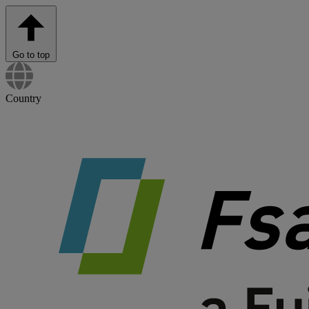
Go to top
Country