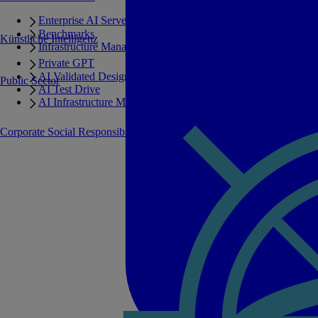
Enterprise AI Server Portfolio
Benchmarks
Künstliche Intelligenz
Infrastructure Manager
Private GPT
AI Validated Designs
Public Sector
AI Test Drive
AI Infrastructure Manager
Corporate Social Responsibility