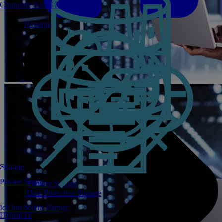
Corporate Social Responsibility
Homepage
Storage
Private Sector
Primary Storage
Data Protection Storage
Ich bin bereits Partner
Hybrid IT