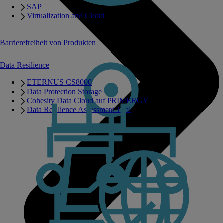
SAP
Virtualization and Cloud
Barrierefreiheit von Produkten
Data Resilience
ETERNUS CS8000
Data Protection Storage
Cohesity Data Cloud auf PRIMERGY
Data Resilience Assessment Tool