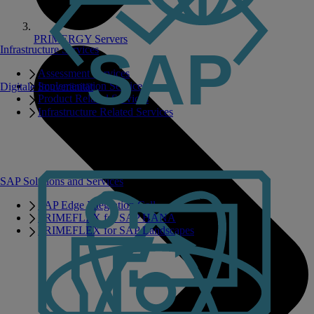
PRIMERGY Servers
Infrastructure Services
Assessment Services
Implementation Services
Digitale Souveränität
Product Related Services
Infrastructure Related Services
SAP Solutions and Services
SAP Edge Integration Cell
PRIMEFLEX for SAP HANA
PRIMEFLEX for SAP Landscapes