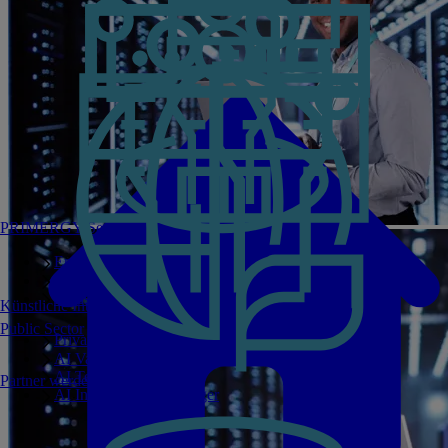
PRIMERGY Servers
Enterprise AI Server Portfolio
Benchmarks
Infrastructure Manager
Künstliche Intelligenz
Public Sector
Private GPT
AI Validated Designs
AI Test Drive
Partner werden
AI Infrastructure Manager