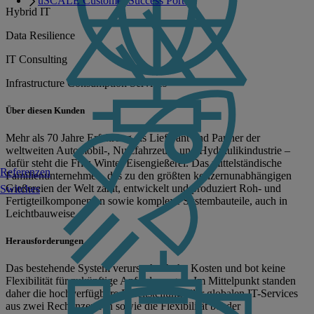
uSCALE Customer Success Portal
Hybrid IT
Data Resilience
IT Consulting
Infrastructure Consumption Services
Über diesen Kunden
Mehr als 70 Jahre Erfahrung als Lieferant und Partner der
weltweiten Automobil-, Nutzfahrzeug- und Hydraulikindustrie –
dafür steht die Fritz Winter Eisengießerei. Das mittelständische
Referenzen
Familienunternehmen, das zu den größten konzernunabhängigen
Gießereien der Welt zählt, entwickelt und produziert Roh- und
Switches
Fertigteilkomponenten sowie komplexe Systembauteile, auch in
Leichtbauweise.
Herausforderungen
Das bestehende System verursachte hohe Kosten und bot keine
Flexibilität für zukünftige Anforderungen. Im Mittelpunkt standen
daher die hochverfügbare Bereitstellung aller globalen IT-Services
aus zwei Rechenzentren sowie die Flexibilität bei der