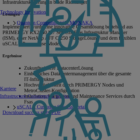
Infrastrukturskalierung in beide Richtungen.
Technology Innovation
Lösungen
Quantum Computing trifft MONAKA
Implementiert wurde eine innovative Gesamtlösung bestehend aus
PRIMERGY RX2540 M7 Servern, Fsas Infrastruktur Manager
(ISM), einer NetApp AFF C-250 StorageLösung und dem flexiblen
uSCALE Pay-per-use-Modell.
Ergebnisse
Zukunftssichere DatacenterLösung
Einheitliches Datacentermanagement über die gesamte
IT-Infrastruktur
Hochverfügbarkeit durch PRIMERGY Nodes und
Karriere
MetroCluster-Konfiguration
Installation, Integration und Maintenance Services durch
Infrastructure Consumption Services
Fsas
uSCALE Customer Success Portal
Download success story PDF