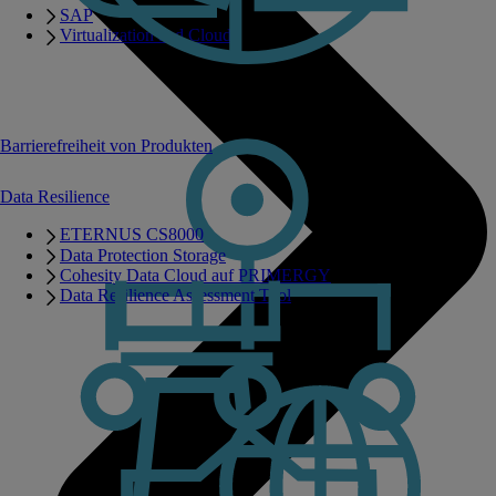
SAP
Virtualization and Cloud
Barrierefreiheit von Produkten
Data Resilience
ETERNUS CS8000
Data Protection Storage
Cohesity Data Cloud auf PRIMERGY
Data Resilience Assessment Tool