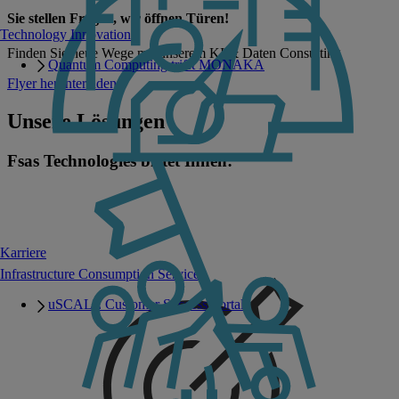
Sie stellen Fragen, wir öffnen Türen!
Technology Innovation
Finden Sie neue Wege mit unserem KI & Daten Consulting
Quantum Computing trifft MONAKA
Flyer herunterladen
Unsere Lösungen
Fsas Technologies bietet Ihnen:
Karriere
Infrastructure Consumption Services
uSCALE Customer Success Portal