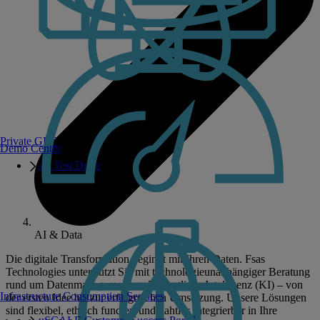
Private GPT
Demo Center
AI Test Drive
AI & Data
Die digitale Transformation beginnt mit Ihren Daten. Fsas
Technologies unterstützt Sie mit technologieunabhängiger Beratung
rund um Datenmanagement und Künstliche Intelligenz (KI) – von
Infrastructure Consumption Services
der ersten Idee bis zur erfolgreichen Umsetzung. Unsere Lösungen
sind flexibel, ethisch fundiert und nahtlos integrierbar in Ihre