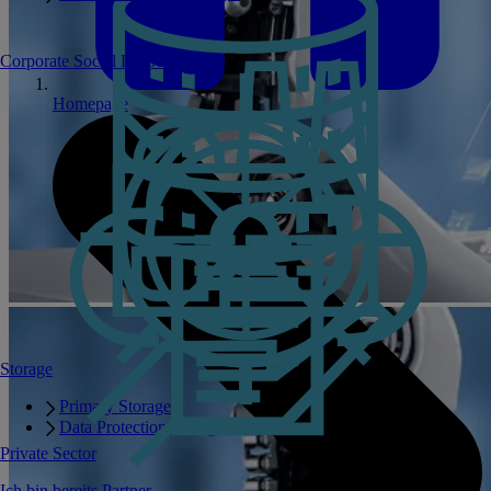
Corporate Social Responsibility
Homepage
Storage
Primary Storage
Data Protection Storage
Private Sector
Ich bin bereits Partner