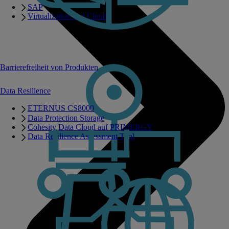
SAP
Virtualization and Cloud
Barrierefreiheit von Produkten
Data Resilience
ETERNUS CS8000
Data Protection Storage
Cohesity Data Cloud auf PRIMERGY
Data Resilience Assessment Tool