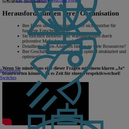
uSCALE Customer Success Portal
bestehende Infrastruktur.
Herausforderungen Ihrer Organisation
Ihre Daten sind unstrukturiert oder nicht nutzbar für
fundierte Entscheidungen?
Sie möchten Betriebs- und Wartungskosten durch
präventive Maßnahmen senken?
Detaillierte Daten-Analysen binden zu viele Ressourcen?
Ihre Geschäftsprozesse sind nicht optimal strukturiert und
optimiert?
Wenn Sie mindestens eine dieser Fragen mit einem klaren „Ja“
Referenzen
beantworten können, ist es Zeit für einen Perspektivwechsel!
Switches