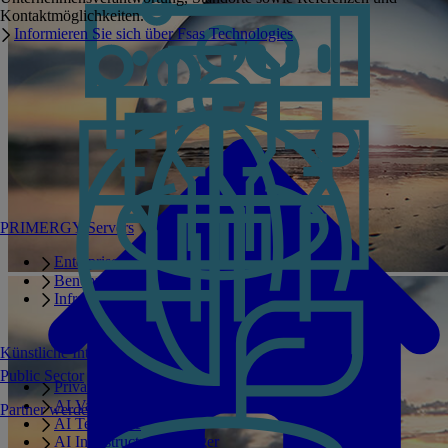
Kontaktmöglichkeiten.
Informieren Sie sich über Fsas Technologies
PRIMERGY Servers
Enterprise AI Server Portfolio
Benchmarks
Infrastructure Manager
Künstliche Intelligenz
Public Sector
Private GPT
AI Validated Designs
Partner werden
AI Test Drive
AI Infrastructure Manager