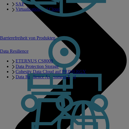
SAP
Virtualization and Cloud
Barrierefreiheit von Produkten
Data Resilience
ETERNUS CS8000
Data Protection Storage
Cohesity Data Cloud auf PRIMERGY
Data Resilience Assessment Tool