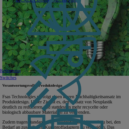
uSCALE Customer Success Portal
Referenzen
Switches
Verantwortungsvolles Produktdesign
Fsas Technologies verfolgt einen klaren Nachhaltigkeitsansatz im
Produktdesign. Unser Ziel ist es, den Einsatz von Neuplastik
deutlich zu reduzieren und stattdessen mehr recycelte oder
biologisch abbaubare Materialien zu verwenden.
Zudem tragen standardisierte Vollgrößenanschlüsse dazu bei, den
Bedarf an zusätzlichen Kunststoffadaptern zu vermeiden. Das