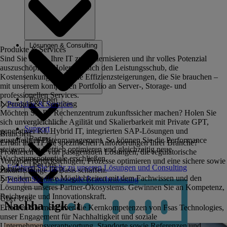
Lösungen & Consulting
Produkte & Services
Sind Sie bereit, Ihre IT zu modernisieren und ihr volles Potenzial
auszuschöpfen? Holen Sie sich den Leistungsschub, die
Kostensenkungen und die Effizienzsteigerungen, die Sie brauchen –
mit unserem kompletten Portfolio an Server-, Storage- und
professionellen Services.
Branchen
Lösungen & Consulting
Produkte & Services
Möchten Sie Ihr Rechenzentrum zukunftssicher machen? Holen Sie
sich unvergleichliche Agilität und Skalierbarkeit mit Private GPT,
Support
generativer KI, Hybrid IT, integrierten SAP-Lösungen und
Branchen
Partner
ausgefeiltem Datenmanagement. So können Sie die Performance
Erfüllt Ihre IT die spezifischen Anforderungen Ihrer Branche?
steigern, den Betrieb optimieren und gleichzeitig neue
Profitieren Sie von passgenauen Lösungen, die regulatorische
Wachstumspotentiale erschließen.
Vorgaben berücksichtigen, Prozesse optimieren und eine sichere sowie
Über Uns
Erfahren Sie mehr zu unseren Lösungen und Consulting
Partner
zukunftsfähige IT-Basis schaffen.
Erweitern Sie Ihre Möglichkeiten mit dem Fachwissen und den
Finden Sie die passende Branchenlösung
Lösungen unseres Partner-Ökosystems. Gewinnen Sie an Kompetenz,
Reichweite und Innovationskraft.
Über Uns
Nachhaltigkeit
Erfahren Sie mehr über die Kernkompetenzen von Fsas Technologies,
unser Engagement für Nachhaltigkeit und soziale
Unternehmensverantwortung, Standorte sowie Referenzen und