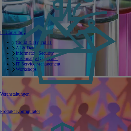
IT-Consulting
Cloud & Hybrid IT
AI & Data
Information Security
Sustainable Datacenter
IT Service Management
Workshops
Veranstaltungen
Produkt-Konfigurator