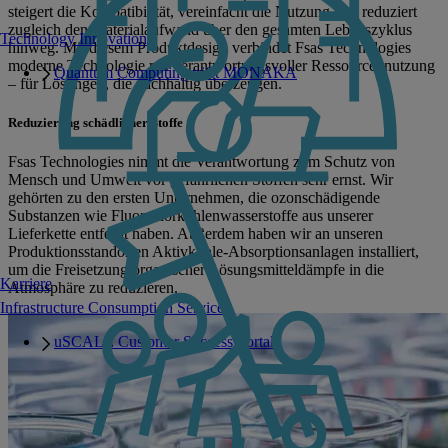
steigert die Kompatibilität, vereinfacht die Nutzung und reduziert
zugleich den Materialaufwand über den gesamten Lebenszyklus
Technology Innovation
hinweg. Mit diesem Produktdesign verbindet Fsas Technologies
moderne Technologie mit verantwortungsvoller Ressourcennutzung
Quantum Computing trifft MONAKA
– für Lösungen, die nachhaltig überzeugen.
Reduzierung schädlicher Stoffe
Fsas Technologies nimmt die Verantwortung zum Schutz von
Mensch und Umwelt vor gefährlichen Stoffen sehr ernst. Wir
gehörten zu den ersten Unternehmen, die ozonschädigende
Substanzen wie Fluorchlorkohlenwasserstoffe aus unserer
Lieferkette entfernt haben. Außerdem haben wir an unseren
Produktionsstandorten Aktivkohle-Absorptionsanlagen installiert,
um die Freisetzung organischer Lösungsmitteldämpfe in die
Karriere
Atmosphäre zu reduzieren.
Infrastructure Consumption Services
uSCALE Customer Success Portal