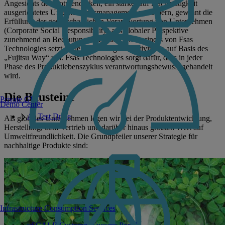
Angesichts der Notwendigkeit, ein stärker auf Nachhaltigkeit
ausgerichtetes Unternehmensmanagement zu fördern, gewinnt die
Erfüllung der gesellschaftlichen Verantwortung von Unternehmen
(Corporate Social Responsibility) aus globaler Perspektive
zunehmend an Bedeutung. Das Platform Business von Fsas
Technologies setzt seine Nachhaltigkeitsaktivitäten auf Basis des
„Fujitsu Way“ um. Fsas Technologies sorgt dafür, dass in jeder
Phase des Produktlebenszyklus verantwortungsbewusst gehandelt
wird.
Die Bausteine
Private GPT
Demo Center
AI Test Drive
Als globales Unternehmen legen wir bei der Produktentwicklung,
Herstellung, dem Vertrieb und darüber hinaus größten Wert auf
Umweltfreundlichkeit. Die Grundpfeiler unserer Strategie für
nachhaltige Produkte sind:
Infrastructure Consumption Services