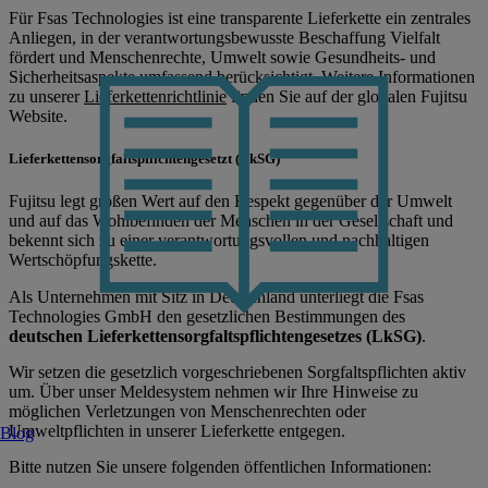
Für Fsas Technologies ist eine transparente Lieferkette ein zentrales
Anliegen, in der verantwortungsbewusste Beschaffung Vielfalt
fördert und Menschenrechte, Umwelt sowie Gesundheits- und
Sicherheitsaspekte umfassend berücksichtigt. Weitere Informationen
zu unserer
Lieferkettenrichtlinie
finden Sie auf der globalen Fujitsu
Website.
Lieferkettensorgfaltspflichtengesetzt (LkSG)
Fujitsu legt großen Wert auf den Respekt gegenüber der Umwelt
und auf das Wohlbefinden der Menschen in der Gesellschaft und
bekennt sich zu einer verantwortungsvollen und nachhaltigen
Wertschöpfungskette.
Als Unternehmen mit Sitz in Deutschland unterliegt die Fsas
Technologies GmbH den gesetzlichen Bestimmungen des
deutschen Lieferkettensorgfaltspflichtengesetzes (LkSG)
.
Wir setzen die gesetzlich vorgeschriebenen Sorgfaltspflichten aktiv
um. Über unser Meldesystem nehmen wir Ihre Hinweise zu
möglichen Verletzungen von Menschenrechten oder
Umweltpflichten in unserer Lieferkette entgegen.
Blog
Bitte nutzen Sie unsere folgenden öffentlichen Informationen: