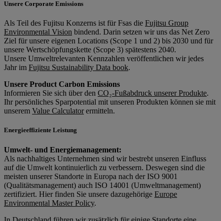
Unsere Corporate Emissions
Als Teil des Fujitsu Konzerns ist für Fsas die
Fujitsu Group
Environmental Vision
bindend. Darin setzen wir uns das Net Zero
Ziel für unsere eigenen Locations (Scope 1 und 2) bis 2030 und für
unsere Wertschöpfungskette (Scope 3) spätestens 2040.
Unsere Umweltrelevanten Kennzahlen veröffentlichen wir jedes
Jahr im
Fujitsu Sustainability Data book
.
Unsere Product Carbon Emissions
Informieren Sie sich über den
CO₂-Fußabdruck unserer Produkte
.
Ihr persönliches Sparpotential mit unseren Produkten können sie mit
unserem
Value Calculator
ermitteln.
Energieeffiziente Leistung
Umwelt- und Energiemanagement:
Als nachhaltiges Unternehmen sind wir bestrebt unseren Einfluss
auf die Umwelt kontinuierlich zu verbessern. Deswegen sind die
meisten unserer Standorte in Europa nach der ISO 9001
(Qualitätsmanagement) auch ISO 14001 (Umweltmanagement)
zertifiziert. Hier finden Sie unsere dazugehörige
Europe
Environmental Master Policy
.
In Deutschland führen wir zusätzlich für einige Standorte eine