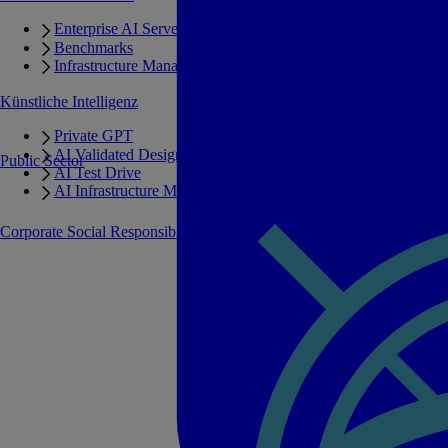
Enterprise AI Server Portfolio
Benchmarks
Infrastructure Manager
Künstliche Intelligenz
Private GPT
AI Validated Designs
Public Sector
AI Test Drive
AI Infrastructure Manager
Corporate Social Responsibility