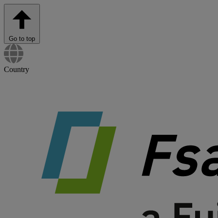
Go to top
Country