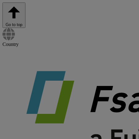
Go to top
Country