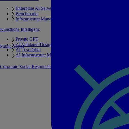
Enterprise AI Server Portfolio
Benchmarks
Infrastructure Manager
Künstliche Intelligenz
Private GPT
AI Validated Designs
Public Sector
AI Test Drive
AI Infrastructure Manager
Corporate Social Responsibility