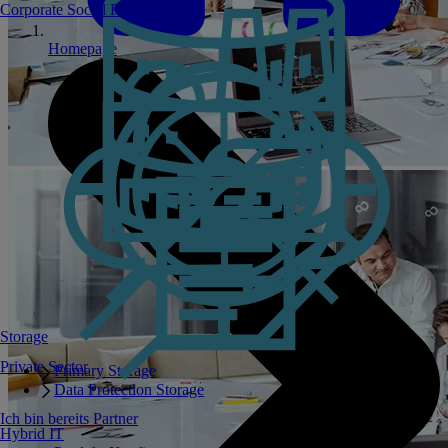
Corporate Social Responsibility
Homepage
Storage
Private Sector
Primary Storage
Data Protection Storage
Ich bin bereits Partner
Hybrid IT