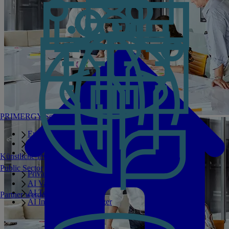
PRIMERGY Servers
Enterprise AI Server Portfolio
Benchmarks
Infrastructure Manager
Künstliche Intelligenz
Public Sector
Private GPT
AI Validated Designs
AI Test Drive
Partner werden
AI Infrastructure Manager