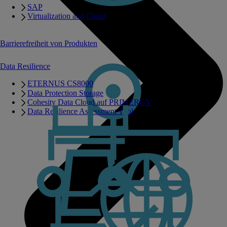
SAP
Virtualization and Cloud
Barrierefreiheit von Produkten
Data Resilience
ETERNUS CS8000
Data Protection Storage
Cohesity Data Cloud auf PRIMERGY
Data Resilience Assessment Tool