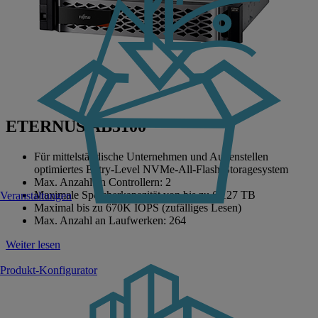
ETERNUS AB3100
Für mittelständische Unternehmen und Außenstellen
optimiertes Entry-Level NVMe-All-Flash-Storagesystem
Max. Anzahl an Controllern: 2
Maximale Speicherkapazität von bis zu 6.127 TB
Veranstaltungen
Maximal bis zu 670K IOPS (zufälliges Lesen)
Max. Anzahl an Laufwerken: 264
Weiter lesen
Produkt-Konfigurator