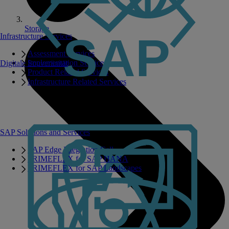
Storage
Infrastructure Services
Assessment Services
Implementation Services
Digitale Souveränität
Product Related Services
Infrastructure Related Services
SAP Solutions and Services
SAP Edge Integration Cell
PRIMEFLEX for SAP HANA
PRIMEFLEX for SAP Landscapes