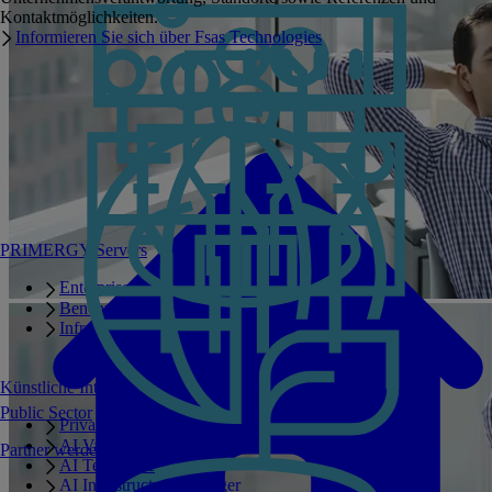
Kontaktmöglichkeiten.
Informieren Sie sich über Fsas Technologies
PRIMERGY Servers
Enterprise AI Server Portfolio
Benchmarks
Infrastructure Manager
Künstliche Intelligenz
Public Sector
Private GPT
AI Validated Designs
Partner werden
AI Test Drive
AI Infrastructure Manager