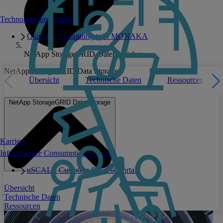
Technology Innovation
Quantum Computing trifft MONAKA
NetApp StorageGRID-Datenspeicher
NetApp StorageGRID Data Storage
Übersicht
Technische Daten
Ressourcen
NetApp StorageGRID Data Storage
Karriere
Infrastructure Consumption Services
uSCALE Customer Success Portal
Übersicht
Technische Daten
Ressourcen