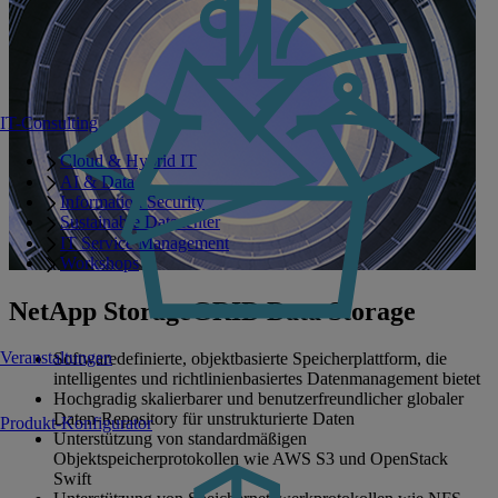
IT-Consulting
Cloud & Hybrid IT
AI & Data
Information Security
Sustainable Datacenter
IT Service Management
Workshops
NetApp StorageGRID Data Storage
Veranstaltungen
Softwaredefinierte, objektbasierte Speicherplattform, die
intelligentes und richtlinienbasiertes Datenmanagement bietet
Hochgradig skalierbarer und benutzerfreundlicher globaler
Daten-Repository für unstrukturierte Daten
Produkt-Konfigurator
Unterstützung von standardmäßigen
Objektspeicherprotokollen wie AWS S3 und OpenStack
Swift