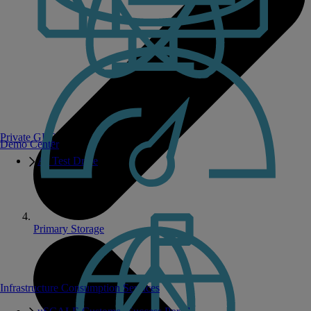
Private GPT
Demo Center
AI Test Drive
Primary Storage
Infrastructure Consumption Services