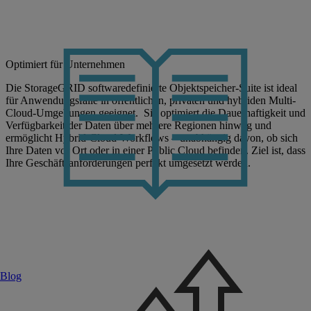
Optimiert für Unternehmen
Die StorageGRID softwaredefinierte Objektspeicher-Suite ist ideal
für Anwendungsfälle in öffentlichen, privaten und hybriden Multi-
Cloud-Umgebungen geeignet. Sie optimiert die Dauerhaftigkeit und
Verfügbarkeit der Daten über mehrere Regionen hinweg und
ermöglicht Hybrid-Cloud-Workflows – unabhängig davon, ob sich
Ihre Daten vor Ort oder in einer Public Cloud befinden. Ziel ist, dass
Ihre Geschäftsanforderungen perfekt umgesetzt werden.
Blog