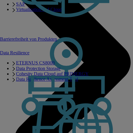
SAP
Virtualization and Cloud
Barrierefreiheit von Produkten
Data Resilience
ETERNUS CS8000
Data Protection Storage
Cohesity Data Cloud auf PRIMERGY
Data Resilience Assessment Tool